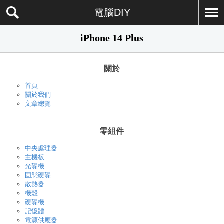
電腦DIY
iPhone 14 Plus
關於
首頁
關於我們
文章總覽
零組件
中央處理器
主機板
光碟機
固態硬碟
散熱器
機殼
硬碟機
記憶體
電源供應器