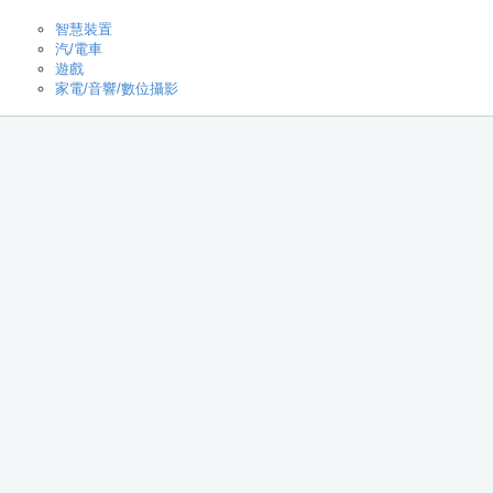
智慧裝置
汽/電車
遊戲
家電/音響/數位攝影