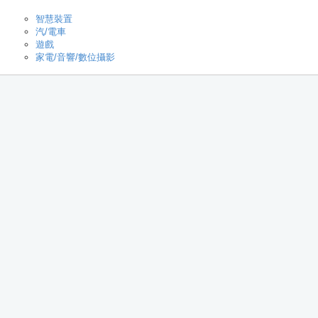
智慧裝置
汽/電車
遊戲
家電/音響/數位攝影