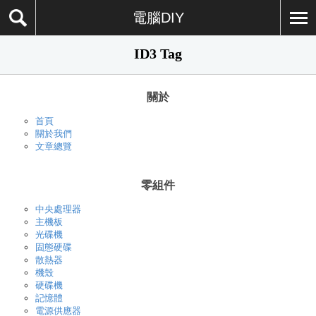
電腦DIY
ID3 Tag
關於
首頁
關於我們
文章總覽
零組件
中央處理器
主機板
光碟機
固態硬碟
散熱器
機殼
硬碟機
記憶體
電源供應器