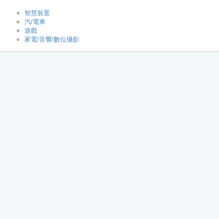
智慧裝置
汽/電車
遊戲
家電/音響/數位攝影