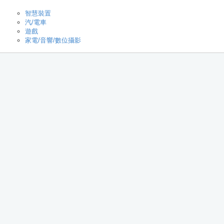
智慧裝置
汽/電車
遊戲
家電/音響/數位攝影