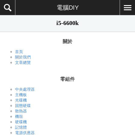
電腦DIY
i5-6600k
關於
首頁
關於我們
文章總覽
零組件
中央處理器
主機板
光碟機
固態硬碟
散熱器
機殼
硬碟機
記憶體
電源供應器