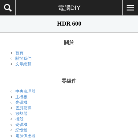
電腦DIY
HDR 600
關於
首頁
關於我們
文章總覽
零組件
中央處理器
主機板
光碟機
固態硬碟
散熱器
機殼
硬碟機
記憶體
電源供應器