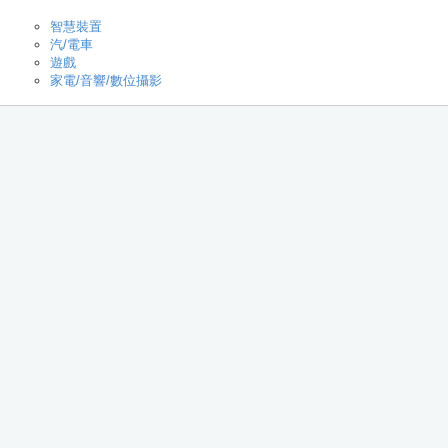
智慧裝置
汽/電車
遊戲
家電/音響/數位攝影