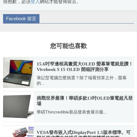
很抱歉，必須
登入
網站才能發佈留言。
Facebook 留言
您可能也喜歡
15.6吋窄邊框高畫質大OLED 螢幕筆電就是讚！
Vivobook S 15 OLED 開箱評測分享
筆記型電腦怎麼挑選？除了端看預算之外，螢幕
的...
2023.07.24
挑戰世界最薄！華碩多款13吋OLED筆電超凡登
場
華碩Thincredible新品發表會展示最...
2023.04.24
VESA發布嵌入式DisplayPort 1.5版本標準。可