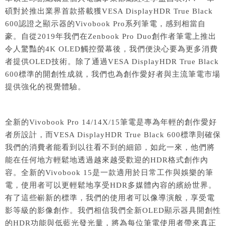
碩對於推出業界首款搭載獲VESA DisplayHDR True Black
600認證之顯示器的Vivobook Pro系列筆電，感到相當自
豪。自從2019年我們在Zenbook Pro Duo創作者筆電上推出
令人驚豔的4K OLED觸控螢幕後，我們便決心要為更多消費
者提供OLED技術。除了通過VESA DisplayHDR True Black
600標準的開創性成就，我們也為創作愛好者與主流筆電市場
提供強化的視覺體驗。
全新的Vivobook Pro 14/14X/15筆電是專為年輕的創作愛好
者所設計，而VESA DisplayHDR True Black 600標準則確保
我們的消費者能看到以往看不到的細節，如此一來，他們將
能在任何地方輕鬆地透過越來越受歡迎的HDR格式創作內
容。全新的Vivobook 15是一款適用於日常工作與娛樂的筆
電，使用者可以更輕鬆地享受HDR多媒體內容的繽紛世界。
有了這些嶄新的標準，我們的使用者可以像導演般，享受電
影等級的影像創作。我們相信我們全新OLED顯示器具開創性
的HDR功能與低藍光發光量，將為每位筆電使用者帶來真正