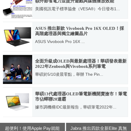
額外節省電力並提升遊戲與媒體播放效能
美國視訊電子標準協會（VESA®）今日發布1...
2021.11.01
ASUS 推出新款 Vivobook Pro 16X OLED！採
高階處理器與獨立繪圖晶片
ASUS Vivobook Pro 16X ...
2022.08.25
全面升級成OLED與最新處理器！華碩發表最新
2022年Zenbook與Vivobook系列筆電
華碩於5/10凌晨零點，舉辦 The Pin...
2022.05.10
華碩13代處理器OLED筆電新機開賣搶市！筆電
市佔蟬聯20連霸
據市調機構IDC最新報告，華碩筆電2022年...
2023.03.07
超便利！使用Apple Pay就能
Jabra 推出四款全新Elite 真無