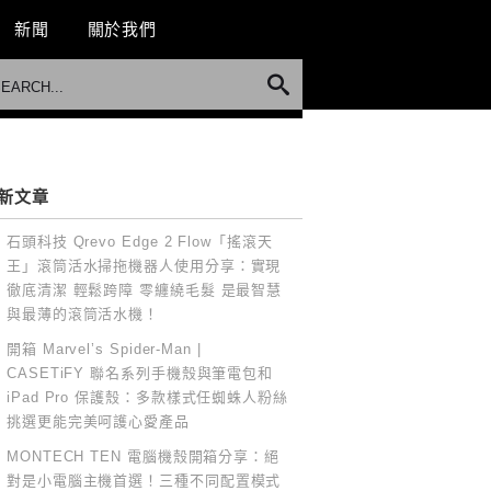
新聞
關於我們
新文章
石頭科技 Qrevo Edge 2 Flow「搖滾天
王」滾筒活水掃拖機器人使用分享：實現
徹底清潔 輕鬆跨障 零纏繞毛髮 是最智慧
與最薄的滾筒活水機！
開箱 Marvel’s Spider-Man |
CASETiFY 聯名系列手機殼與筆電包和
iPad Pro 保護殼：多款樣式任蜘蛛人粉絲
挑選更能完美呵護心愛產品
MONTECH TEN 電腦機殼開箱分享：絕
對是小電腦主機首選！三種不同配置模式