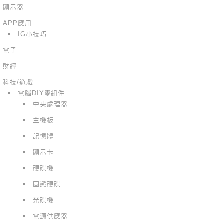
顯示器
APP應用
IG小技巧
電子
財經
科技/遊戲
電腦DIY零組件
中央處理器
主機板
記憶體
顯示卡
硬碟機
固態硬碟
光碟機
電源供應器