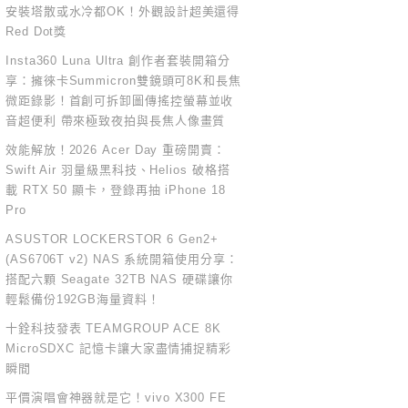
安裝塔散或水冷都OK！外觀設計超美還得
Red Dot獎
Insta360 Luna Ultra 創作者套裝開箱分
享：擁徠卡Summicron雙鏡頭可8K和長焦
微距錄影！首創可拆卸圖傳搖控螢幕並收
音超便利 帶來極致夜拍與長焦人像畫質
效能解放！2026 Acer Day 重磅開賣：
Swift Air 羽量級黑科技、Helios 破格搭
載 RTX 50 顯卡，登錄再抽 iPhone 18
Pro
ASUSTOR LOCKERSTOR 6 Gen2+
(AS6706T v2) NAS 系統開箱使用分享：
搭配六顆 Seagate 32TB NAS 硬碟讓你
輕鬆備份192GB海量資料！
十銓科技發表 TEAMGROUP ACE 8K
MicroSDXC 記憶卡讓大家盡情捕捉精彩
瞬間
平價演唱會神器就是它！vivo X300 FE