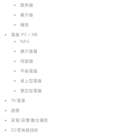
散熱器
顯示器
機殼
電腦 PC / NB
NAS
顯示螢幕
伺服器
平板電腦
桌上型電腦
筆記型電腦
汽/電車
遊戲
家電/音響/數位攝影
5G等無線技術