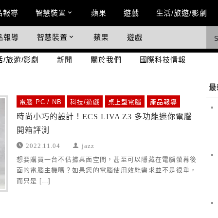
n Menu
品報導
智慧裝置
蘋果
遊戲
生活/旅遊/影劇
品報導
智慧裝置
蘋果
遊戲
際科技情報
活/旅遊/影劇
新聞
關於我們
國際科技情報
最
電腦 PC / NB
科技/遊戲
桌上型電腦
產品報導
時尚小巧的設計！ECS LIVA Z3 多功能迷你電腦
開箱評測
2022.11.04
jazz
想要購買一台不佔據桌面空間，甚至可以隱藏在電腦螢幕後
面的電腦主機嗎？如果您的電腦使用效能需求並不是很重，
而只是 […]