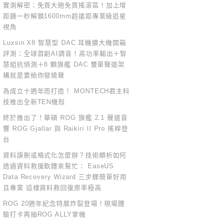
實測解密：免買大砲免買搖滾區！加上增
距鏡一秒解鎖1600mm超遠距專業級追星
視角
Luxsin X8 智慧型 DAC 耳機擴大機開箱
評測：全球首創AI調音！高功率輸出＋智
慧組抗偵測＋8 顆旗艦 DAC 雙單聲道架
構就是要給你發燒聲
為成立十週年而打造！ MONTECH君主科
技推出全新TEN機殼
終於推出了！華碩 ROG 旗艦 2.1 聲道音
響 ROG Gjallar 與 Raikiri II Pro 搖桿登
台
資料誤刪或格式化怎麼辦？技術頗析如何
透過資料救援軟體來幫忙： EaseUS
Data Recovery Wizard 三步驟簡單好用
且專業 這樣資料救回復原率極高
ROG 20週年紀念特展炸裂登場！現場體
驗打卡再抽ROG ALLY掌機