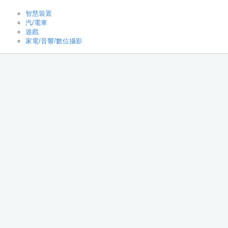
智慧裝置
汽/電車
遊戲
家電/音響/數位攝影