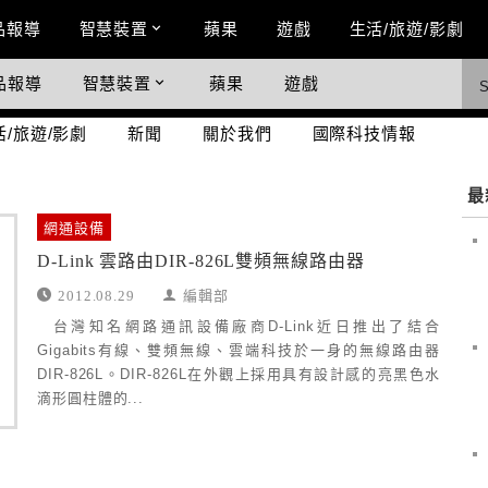
n Menu
品報導
智慧裝置
蘋果
遊戲
生活/旅遊/影劇
品報導
智慧裝置
蘋果
遊戲
際科技情報
活/旅遊/影劇
新聞
關於我們
國際科技情報
最
網通設備
D-Link 雲路由DIR-826L雙頻無線路由器
2012.08.29
編輯部
台灣知名網路通訊設備廠商D-Link近日推出了結合
Gigabits有線、雙頻無線、雲端科技於一身的無線路由器
DIR-826L。DIR-826L在外觀上採用具有設計感的亮黑色水
滴形圓柱體的...