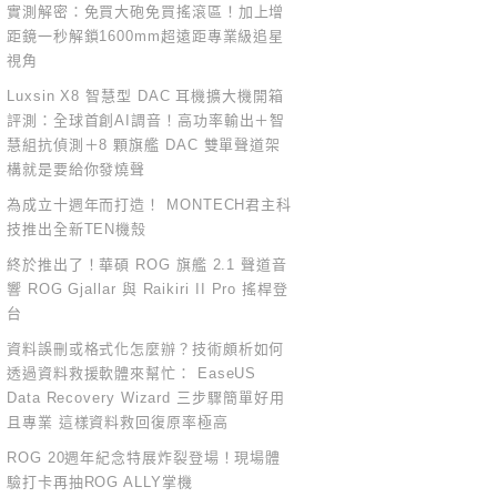
實測解密：免買大砲免買搖滾區！加上增
距鏡一秒解鎖1600mm超遠距專業級追星
視角
Luxsin X8 智慧型 DAC 耳機擴大機開箱
評測：全球首創AI調音！高功率輸出＋智
慧組抗偵測＋8 顆旗艦 DAC 雙單聲道架
構就是要給你發燒聲
為成立十週年而打造！ MONTECH君主科
技推出全新TEN機殼
終於推出了！華碩 ROG 旗艦 2.1 聲道音
響 ROG Gjallar 與 Raikiri II Pro 搖桿登
台
資料誤刪或格式化怎麼辦？技術頗析如何
透過資料救援軟體來幫忙： EaseUS
Data Recovery Wizard 三步驟簡單好用
且專業 這樣資料救回復原率極高
ROG 20週年紀念特展炸裂登場！現場體
驗打卡再抽ROG ALLY掌機