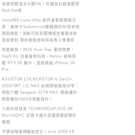
安裝塔散或水冷都OK！外觀設計超美還得
Red Dot獎
Insta360 Luna Ultra 創作者套裝開箱分
享：擁徠卡Summicron雙鏡頭可8K和長焦
微距錄影！首創可拆卸圖傳搖控螢幕並收
音超便利 帶來極致夜拍與長焦人像畫質
效能解放！2026 Acer Day 重磅開賣：
Swift Air 羽量級黑科技、Helios 破格搭
載 RTX 50 顯卡，登錄再抽 iPhone 18
Pro
ASUSTOR LOCKERSTOR 6 Gen2+
(AS6706T v2) NAS 系統開箱使用分享：
搭配六顆 Seagate 32TB NAS 硬碟讓你
輕鬆備份192GB海量資料！
十銓科技發表 TEAMGROUP ACE 8K
MicroSDXC 記憶卡讓大家盡情捕捉精彩
瞬間
平價演唱會神器就是它！vivo X300 FE