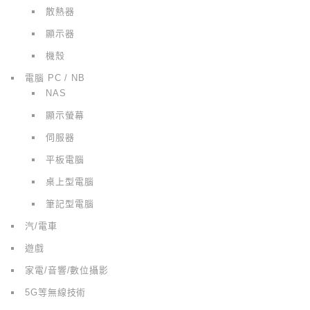
散熱器
顯示器
機殼
電腦 PC / NB
NAS
顯示螢幕
伺服器
平板電腦
桌上型電腦
筆記型電腦
汽/電車
遊戲
家電/音響/數位攝影
5G等無線技術