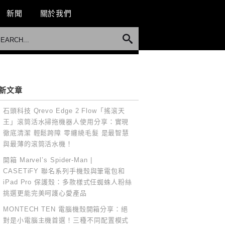
新聞
關於我們
新文章
石頭科技 Qrevo Edge 2 Flow「搖滾天
王」滾筒活水掃拖機器人使用分享：實現
徹底清潔 輕鬆跨障 零纏繞毛髮 是最智慧
與最薄的滾筒活水機！
開箱 Marvel’s Spider-Man |
CASETiFY 聯名系列手機殼與筆電包和
iPad Pro 保護殼：多款樣式任蜘蛛人粉絲
挑選更能完美呵護心愛產品
MONTECH TEN 電腦機殼開箱分享：絕
對是小電腦主機首選！三種不同配置模式