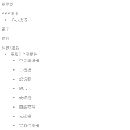
顯示器
APP應用
IG小技巧
電子
財經
科技/遊戲
電腦DIY零組件
中央處理器
主機板
記憶體
顯示卡
硬碟機
固態硬碟
光碟機
電源供應器