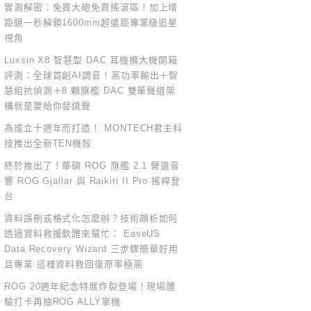
實測解密：免買大砲免買搖滾區！加上增
距鏡一秒解鎖1600mm超遠距專業級追星
視角
Luxsin X8 智慧型 DAC 耳機擴大機開箱
評測：全球首創AI調音！高功率輸出＋智
慧組抗偵測＋8 顆旗艦 DAC 雙單聲道架
構就是要給你發燒聲
為成立十週年而打造！ MONTECH君主科
技推出全新TEN機殼
終於推出了！華碩 ROG 旗艦 2.1 聲道音
響 ROG Gjallar 與 Raikiri II Pro 搖桿登
台
資料誤刪或格式化怎麼辦？技術頗析如何
透過資料救援軟體來幫忙： EaseUS
Data Recovery Wizard 三步驟簡單好用
且專業 這樣資料救回復原率極高
ROG 20週年紀念特展炸裂登場！現場體
驗打卡再抽ROG ALLY掌機