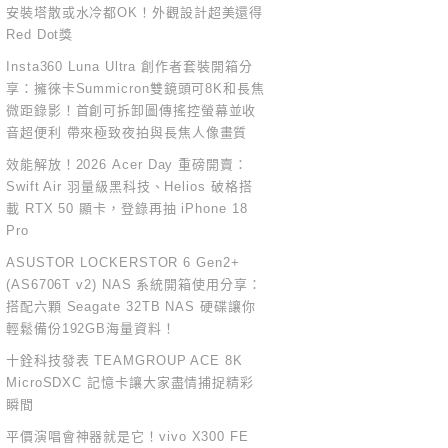
安裝塔散或水冷都OK！外觀設計超美還得
Red Dot獎
Insta360 Luna Ultra 創作者套裝開箱分
享：擁徠卡Summicron雙鏡頭可8K和長焦
微距錄影！首創可拆卸圖傳搖控螢幕並收
音超便利 帶來極致夜拍與長焦人像畫質
效能解放！2026 Acer Day 重磅開賣：
Swift Air 羽量級黑科技、Helios 破格搭
載 RTX 50 顯卡，登錄再抽 iPhone 18
Pro
ASUSTOR LOCKERSTOR 6 Gen2+
(AS6706T v2) NAS 系統開箱使用分享：
搭配六顆 Seagate 32TB NAS 硬碟讓你
輕鬆備份192GB海量資料！
十銓科技發表 TEAMGROUP ACE 8K
MicroSDXC 記憶卡讓大家盡情捕捉精彩
瞬間
平價演唱會神器就是它！vivo X300 FE