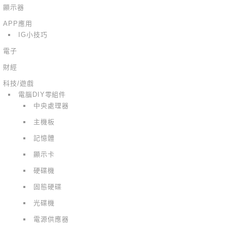
顯示器
APP應用
IG小技巧
電子
財經
科技/遊戲
電腦DIY零組件
中央處理器
主機板
記憶體
顯示卡
硬碟機
固態硬碟
光碟機
電源供應器