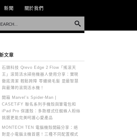
新聞
關於我們
新文章
石頭科技 Qrevo Edge 2 Flow「搖滾天
王」滾筒活水掃拖機器人使用分享：實現
徹底清潔 輕鬆跨障 零纏繞毛髮 是最智慧
與最薄的滾筒活水機！
開箱 Marvel’s Spider-Man |
CASETiFY 聯名系列手機殼與筆電包和
iPad Pro 保護殼：多款樣式任蜘蛛人粉絲
挑選更能完美呵護心愛產品
MONTECH TEN 電腦機殼開箱分享：絕
對是小電腦主機首選！三種不同配置模式