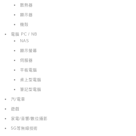
散熱器
顯示器
機殼
電腦 PC / NB
NAS
顯示螢幕
伺服器
平板電腦
桌上型電腦
筆記型電腦
汽/電車
遊戲
家電/音響/數位攝影
5G等無線技術