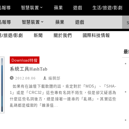
n Menu
品報導
智慧裝置
蘋果
遊戲
生活/旅遊/影劇
品報導
智慧裝置
蘋果
遊戲
際科技情報
活/旅遊/影劇
新聞
關於我們
國際科技情報
最
Download特搜
系統工具HashTab
2012.08.06
編輯部
如果有在論壇下載軟體的話，肯定對於「MD5」、「SHA-
1」或是「CRC32」這些專有名詞不陌生，但是卻又疑惑為
什麼這些名詞後方，總是接著一連串的「亂碼」。其實這些
亂碼都是檔案的「雜湊值...