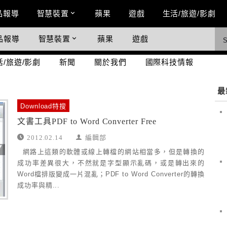
n Menu
品報導
智慧裝置
蘋果
遊戲
生活/旅遊/影劇
品報導
智慧裝置
蘋果
遊戲
際科技情報
活/旅遊/影劇
新聞
關於我們
國際科技情報
最
Download特搜
文書工具PDF to Word Converter Free
2012.02.14
編輯部
網路上這類的軟體或線上轉檔的網站相當多，但是轉換的
成功率差異很大，不然就是字型顯示亂碼，或是轉出來的
Word檔排版變成一片混亂；PDF to Word Converter的轉換
成功率與精...