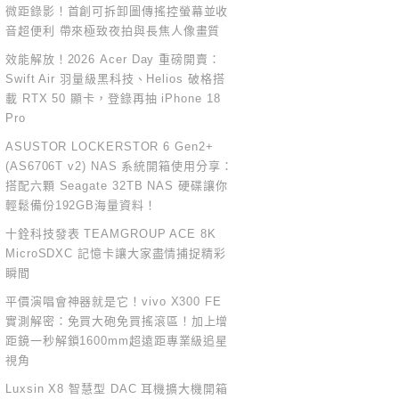
微距錄影！首創可拆卸圖傳搖控螢幕並收
音超便利 帶來極致夜拍與長焦人像畫質
效能解放！2026 Acer Day 重磅開賣：
Swift Air 羽量級黑科技、Helios 破格搭
載 RTX 50 顯卡，登錄再抽 iPhone 18
Pro
ASUSTOR LOCKERSTOR 6 Gen2+
(AS6706T v2) NAS 系統開箱使用分享：
搭配六顆 Seagate 32TB NAS 硬碟讓你
輕鬆備份192GB海量資料！
十銓科技發表 TEAMGROUP ACE 8K
MicroSDXC 記憶卡讓大家盡情捕捉精彩
瞬間
平價演唱會神器就是它！vivo X300 FE
實測解密：免買大砲免買搖滾區！加上增
距鏡一秒解鎖1600mm超遠距專業級追星
視角
Luxsin X8 智慧型 DAC 耳機擴大機開箱