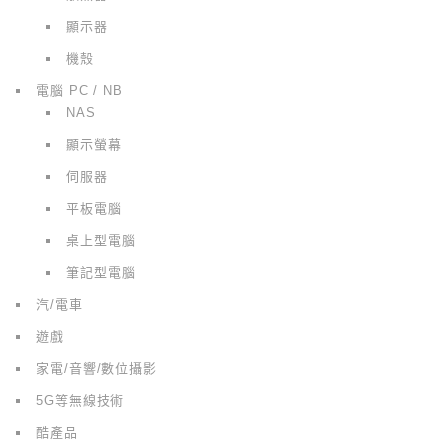
顯示器
機殼
電腦 PC / NB
NAS
顯示螢幕
伺服器
平板電腦
桌上型電腦
筆記型電腦
汽/電車
遊戲
家電/音響/數位攝影
5G等無線技術
酷產品