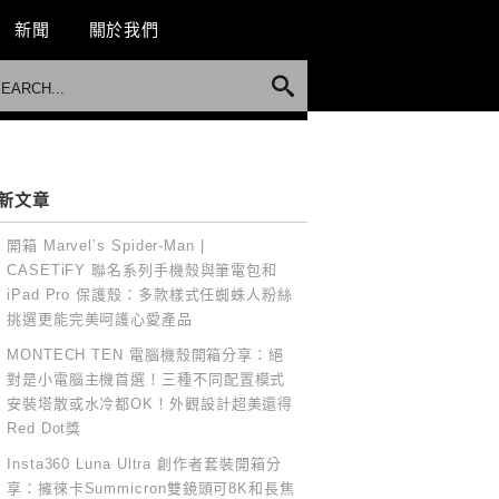
新聞
關於我們
新文章
開箱 Marvel’s Spider-Man |
CASETiFY 聯名系列手機殼與筆電包和
iPad Pro 保護殼：多款樣式任蜘蛛人粉絲
挑選更能完美呵護心愛產品
MONTECH TEN 電腦機殼開箱分享：絕
對是小電腦主機首選！三種不同配置模式
安裝塔散或水冷都OK！外觀設計超美還得
Red Dot獎
Insta360 Luna Ultra 創作者套裝開箱分
享：擁徠卡Summicron雙鏡頭可8K和長焦