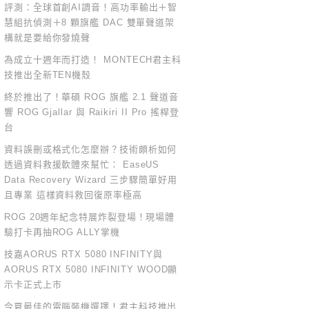
評測：全球首創AI調音！高功率輸出＋智
慧組抗偵測＋8 顆旗艦 DAC 雙單聲道架
構就是要給你發燒聲
為成立十週年而打造！ MONTECH君主科
技推出全新TEN機殼
終於推出了！華碩 ROG 旗艦 2.1 聲道音
響 ROG Gjallar 與 Raikiri II Pro 搖桿登
台
資料誤刪或格式化怎麼辦？技術頗析如何
透過資料救援軟體來幫忙： EaseUS
Data Recovery Wizard 三步驟簡單好用
且專業 這樣資料救回復原率極高
ROG 20週年紀念特展炸裂登場！現場體
驗打卡再抽ROG ALLY掌機
技嘉AORUS RTX 5080 INFINITY與
AORUS RTX 5080 INFINITY WOOD顯
示卡正式上市
今夏最佳的電腦裝機選擇！君主科技推出