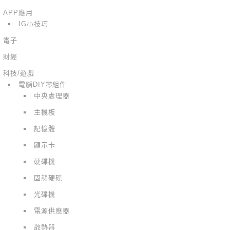
APP應用
IG小技巧
電子
財經
科技/遊戲
電腦DIY零組件
中央處理器
主機板
記憶體
顯示卡
硬碟機
固態硬碟
光碟機
電源供應器
散熱器