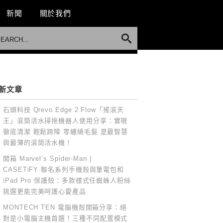
新聞
關於我們
新文章
石頭科技 Qrevo Edge 2 Flow「搖滾天
王」滾筒活水掃拖機器人使用分享：實現
徹底清潔 輕鬆跨障 零纏繞毛髮 是最智慧
與最薄的滾筒活水機！
開箱 Marvel’s Spider-Man |
CASETiFY 聯名系列手機殼與筆電包和
iPad Pro 保護殼：多款樣式任蜘蛛人粉絲
挑選更能完美呵護心愛產品
MONTECH TEN 電腦機殼開箱分享：絕
對是小電腦主機首選！三種不同配置模式