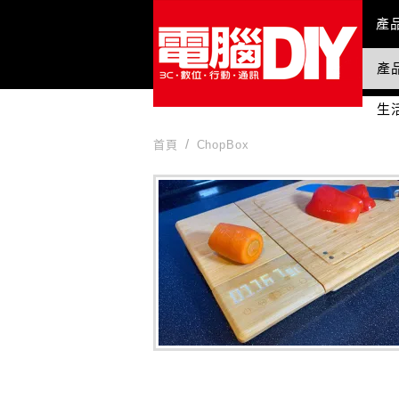
Mai
產
產
國
生
首頁
ChopBox
ChopBox