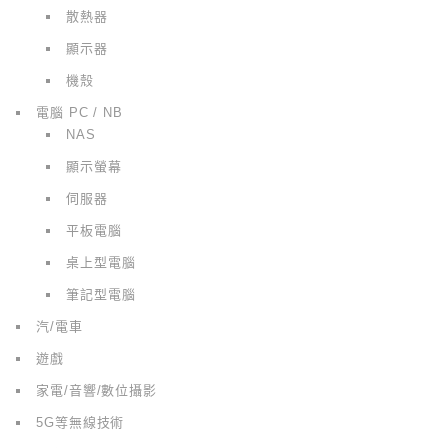
散熱器
顯示器
機殼
電腦 PC / NB
NAS
顯示螢幕
伺服器
平板電腦
桌上型電腦
筆記型電腦
汽/電車
遊戲
家電/音響/數位攝影
5G等無線技術