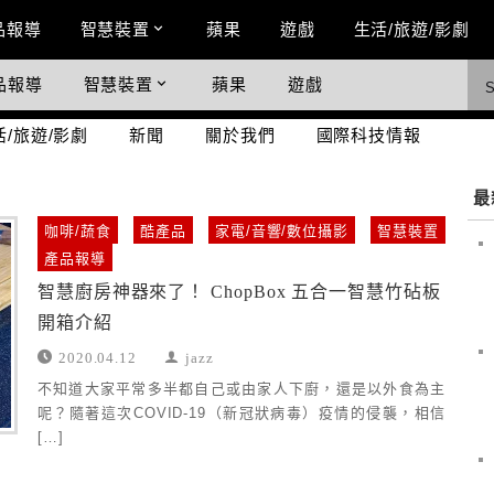
n Menu
品報導
智慧裝置
蘋果
遊戲
生活/旅遊/影劇
品報導
智慧裝置
蘋果
遊戲
際科技情報
活/旅遊/影劇
新聞
關於我們
國際科技情報
最
咖啡/蔬食
酷產品
家電/音響/數位攝影
智慧裝置
產品報導
智慧廚房神器來了！ ChopBox 五合一智慧竹砧板
開箱介紹
2020.04.12
jazz
不知道大家平常多半都自己或由家人下廚，還是以外食為主
呢？隨著這次COVID-19（新冠狀病毒）疫情的侵襲，相信
[…]