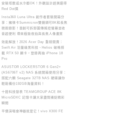
安裝塔散或水冷都OK！外觀設計超美還得
Red Dot獎
Insta360 Luna Ultra 創作者套裝開箱分
享：擁徠卡Summicron雙鏡頭可8K和長焦
微距錄影！首創可拆卸圖傳搖控螢幕並收
音超便利 帶來極致夜拍與長焦人像畫質
效能解放！2026 Acer Day 重磅開賣：
Swift Air 羽量級黑科技、Helios 破格搭
載 RTX 50 顯卡，登錄再抽 iPhone 18
Pro
ASUSTOR LOCKERSTOR 6 Gen2+
(AS6706T v2) NAS 系統開箱使用分享：
搭配六顆 Seagate 32TB NAS 硬碟讓你
輕鬆備份192GB海量資料！
十銓科技發表 TEAMGROUP ACE 8K
MicroSDXC 記憶卡讓大家盡情捕捉精彩
瞬間
平價演唱會神器就是它！vivo X300 FE