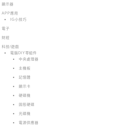
顯示器
APP應用
IG小技巧
電子
財經
科技/遊戲
電腦DIY零組件
中央處理器
主機板
記憶體
顯示卡
硬碟機
固態硬碟
光碟機
電源供應器