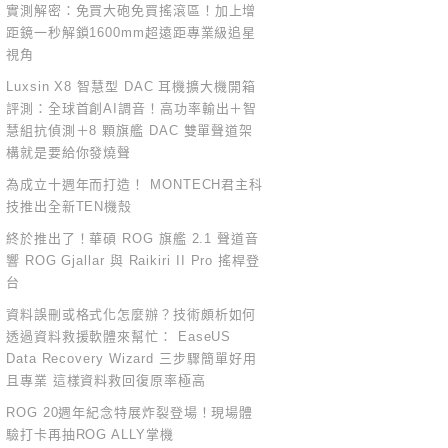
實測解密：免買大砲免買搖滾區！加上增
距鏡一秒解鎖1600mm超遠距專業級追星
視角
Luxsin X8 智慧型 DAC 耳機擴大機開箱
評測：全球首創AI調音！高功率輸出＋智
慧組抗偵測＋8 顆旗艦 DAC 雙單聲道架
構就是要給你發燒聲
為成立十週年而打造！ MONTECH君主科
技推出全新TEN機殼
終於推出了！華碩 ROG 旗艦 2.1 聲道音
響 ROG Gjallar 與 Raikiri II Pro 搖桿登
台
資料誤刪或格式化怎麼辦？技術頗析如何
透過資料救援軟體來幫忙： EaseUS
Data Recovery Wizard 三步驟簡單好用
且專業 這樣資料救回復原率極高
ROG 20週年紀念特展炸裂登場！現場體
驗打卡再抽ROG ALLY掌機