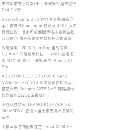
安裝塔散或水冷都OK！外觀設計超美還得
Red Dot獎
Insta360 Luna Ultra 創作者套裝開箱分
享：擁徠卡Summicron雙鏡頭可8K和長焦
微距錄影！首創可拆卸圖傳搖控螢幕並收
音超便利 帶來極致夜拍與長焦人像畫質
效能解放！2026 Acer Day 重磅開賣：
Swift Air 羽量級黑科技、Helios 破格搭
載 RTX 50 顯卡，登錄再抽 iPhone 18
Pro
ASUSTOR LOCKERSTOR 6 Gen2+
(AS6706T v2) NAS 系統開箱使用分享：
搭配六顆 Seagate 32TB NAS 硬碟讓你
輕鬆備份192GB海量資料！
十銓科技發表 TEAMGROUP ACE 8K
MicroSDXC 記憶卡讓大家盡情捕捉精彩
瞬間
平價演唱會神器就是它！vivo X300 FE