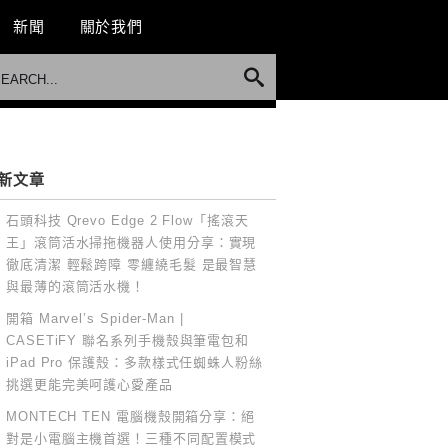
新聞
關於我們
新文章
石頭科技 Qrevo Edge 2 Flow「搖滾天
王」滾筒活水掃拖機器人使用分享：實現
徹底清潔 輕鬆跨障 零纏繞毛髮 是最智慧
與最薄的滾筒活水機！
開箱 Marvel’s Spider-Man |
CASETiFY 聯名系列手機殼與筆電包和
iPad Pro 保護殼：多款樣式任蜘蛛人粉絲
挑選更能完美呵護心愛產品
MONTECH TEN 電腦機殼開箱分享：絕
對是小電腦主機首選！三種不同配置模式