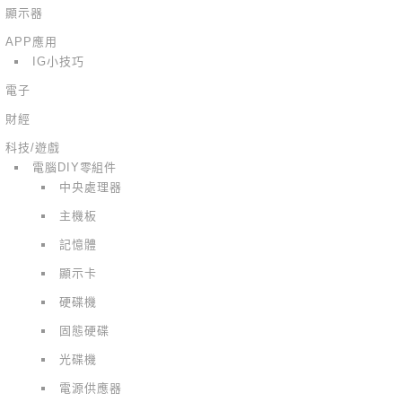
顯示器
APP應用
IG小技巧
電子
財經
科技/遊戲
電腦DIY零組件
中央處理器
主機板
記憶體
顯示卡
硬碟機
固態硬碟
光碟機
電源供應器