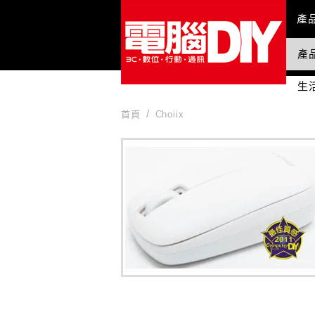
Mai
產
產
國
生
首頁
Choiix
Choiix