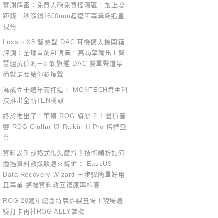
實測解密：免買大砲免買搖滾區！加上增
距鏡一秒解鎖1600mm超遠距專業級追星
視角
Luxsin X8 智慧型 DAC 耳機擴大機開箱
評測：全球首創AI調音！高功率輸出＋智
慧組抗偵測＋8 顆旗艦 DAC 雙單聲道架
構就是要給你發燒聲
為成立十週年而打造！ MONTECH君主科
技推出全新TEN機殼
終於推出了！華碩 ROG 旗艦 2.1 聲道音
響 ROG Gjallar 與 Raikiri II Pro 搖桿登
台
資料誤刪或格式化怎麼辦？技術頗析如何
透過資料救援軟體來幫忙： EaseUS
Data Recovery Wizard 三步驟簡單好用
且專業 這樣資料救回復原率極高
ROG 20週年紀念特展炸裂登場！現場體
驗打卡再抽ROG ALLY掌機