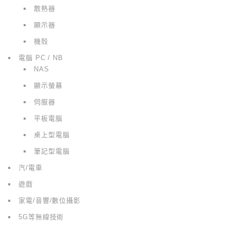
散熱器
顯示器
機殼
電腦 PC / NB
NAS
顯示螢幕
伺服器
平板電腦
桌上型電腦
筆記型電腦
汽/電車
遊戲
家電/音響/數位攝影
5G等無線技術