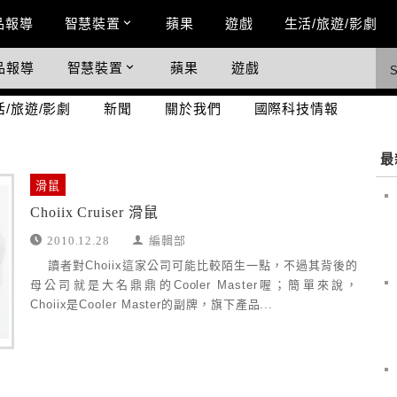
n Menu
品報導
智慧裝置
蘋果
遊戲
生活/旅遊/影劇
品報導
智慧裝置
蘋果
遊戲
際科技情報
活/旅遊/影劇
新聞
關於我們
國際科技情報
最
滑鼠
Choiix Cruiser 滑鼠
2010.12.28
編輯部
讀者對Choiix這家公司可能比較陌生一點，不過其背後的
母公司就是大名鼎鼎的Cooler Master喔；簡單來說，
Choiix是Cooler Master的副牌，旗下產品...