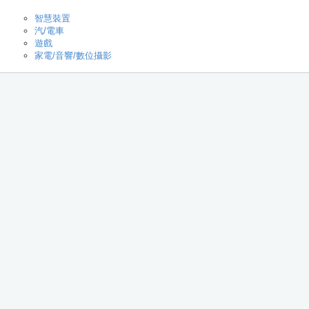
智慧裝置
汽/電車
遊戲
家電/音響/數位攝影