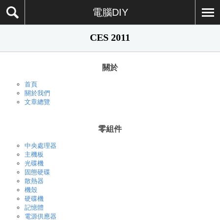
電腦DIY
CES 2011
關於
首頁
關於我們
文章總覽
零組件
中央處理器
主機板
光碟機
固態硬碟
散熱器
機殼
硬碟機
記憶體
電源供應器