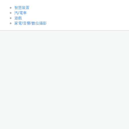
智慧裝置
汽/電車
遊戲
家電/音響/數位攝影