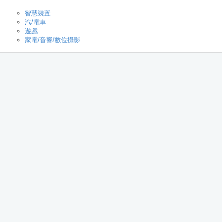
智慧裝置
汽/電車
遊戲
家電/音響/數位攝影