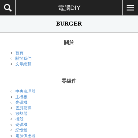
電腦DIY
BURGER
關於
首頁
關於我們
文章總覽
零組件
中央處理器
主機板
光碟機
固態硬碟
散熱器
機殼
硬碟機
記憶體
電源供應器