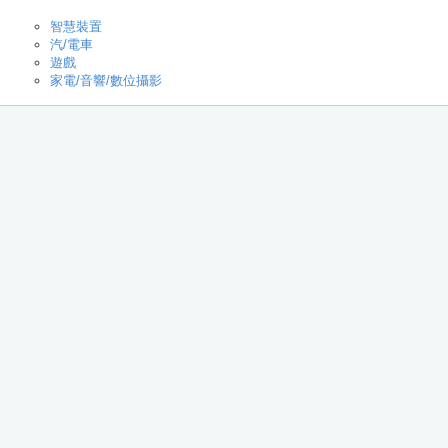
智慧裝置
汽/電車
遊戲
家電/音響/數位攝影