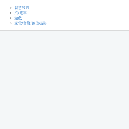
智慧裝置
汽/電車
遊戲
家電/音響/數位攝影