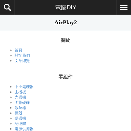
電腦DIY
AirPlay2
關於
首頁
關於我們
文章總覽
零組件
中央處理器
主機板
光碟機
固態硬碟
散熱器
機殼
硬碟機
記憶體
電源供應器