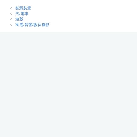
智慧裝置
汽/電車
遊戲
家電/音響/數位攝影