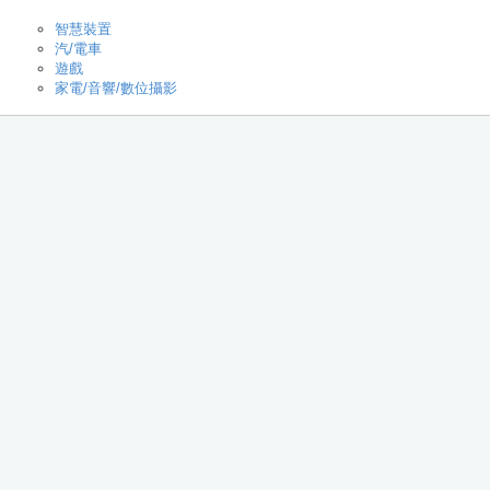
智慧裝置
汽/電車
遊戲
家電/音響/數位攝影