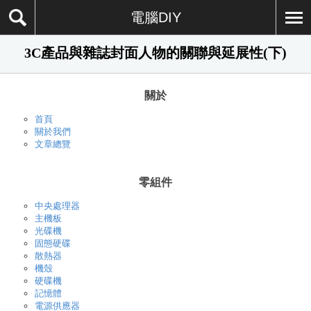
電腦DIY
3C產品與雜誌封面人物的關聯與延展性(下)
關於
首頁
關於我們
文章總覽
零組件
中央處理器
主機板
光碟機
固態硬碟
散熱器
機殼
硬碟機
記憶體
電源供應器