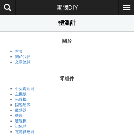
電腦DIY
體溫計
關於
首頁
關於我們
文章總覽
零組件
中央處理器
主機板
光碟機
固態硬碟
散熱器
機殼
硬碟機
記憶體
電源供應器