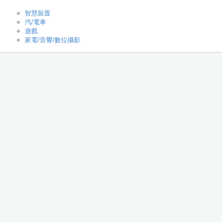
智慧裝置
汽/電車
遊戲
家電/音響/數位攝影