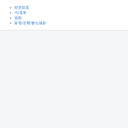
智慧裝置
汽/電車
遊戲
家電/音響/數位攝影