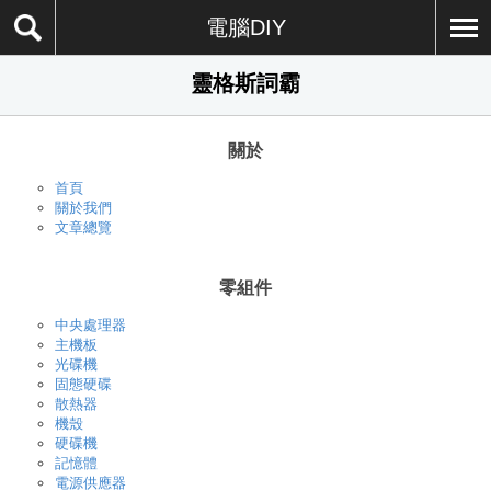
電腦DIY
靈格斯詞霸
關於
首頁
關於我們
文章總覽
零組件
中央處理器
主機板
光碟機
固態硬碟
散熱器
機殼
硬碟機
記憶體
電源供應器