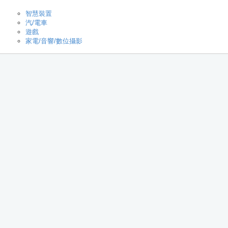
智慧裝置
汽/電車
遊戲
家電/音響/數位攝影