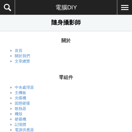
電腦DIY
隨身攝影師
關於
首頁
關於我們
文章總覽
零組件
中央處理器
主機板
光碟機
固態硬碟
散熱器
機殼
硬碟機
記憶體
電源供應器