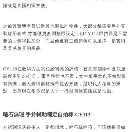
攝或是直播相當方便。
之前其實我有嘗試過其他類似的物件，大部分都需要另外安
裝應用程式 才能做更多調整跟設定，但CY118跟拍器是不需
要的，覺得很加分，而且他還有三個顏色可以選擇，是實用
及美感兼具的產品。
CY118在收納方面我也給蠻高的評價，首先整個物件含底座
高度不到20公分，爾且整體也不重，女生單手拿也不會覺得
有負擔，個人覺得器材攜帶是否方便，是現代人考量的重
點，因為現在很多都是人手一機就開始直播或是拍攝。
曜石無瑕 手持輔助穩定自拍棒-CY113
介紹到這邊很多人一定都想說，輕巧歸輕巧，但這個長度如