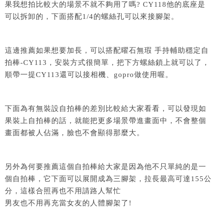
果我想拍比較大的場景不就不夠用了嗎? CY118他的底座是
可以拆卸的，下面搭配1/4的螺絲孔可以來接腳架。
這邊推薦如果想要加長，可以搭配曜石無瑕 手持輔助穩定自
拍棒-CY113，安裝方式很簡單，把下方螺絲鎖上就可以了，
順帶一提CY113還可以接相機、gopro做使用喔。
下面為有無裝設自拍棒的差別比較給大家看看，可以發現如
果裝上自拍棒的話，就能把更多場景帶進畫面中，不會整個
畫面都被人佔滿，臉也不會顯得那麼大。
另外為何要推薦這個自拍棒給大家是因為他不只單純的是一
個自拍棒，它下面可以展開成為三腳架，拉長最高可達155公
分，這樣合照再也不用請路人幫忙
男友也不用再充當女友的人體腳架了!