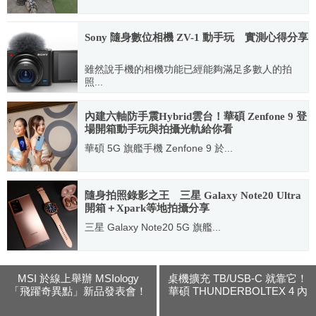
2020.10.26
Sony 隨身數位相機 ZV-1 動手玩 實測心得分享
雖然說手機的相機功能已經能夠滿足多數人的拍
照...
2020.09.16
內建六軸防手震Hybrid雲台！華碩 Zenfone 9 登
場開箱動手玩與拍攝光軌給你看
華碩 5G 旗艦手機 Zenfone 9 於...
2022.07.28
隨身拍照錄影之王 三星 Galaxy Note20 Ultra
開箱＋Xpark等地拍攝分享
三星 Galaxy Note20 5G 旗艦...
2020.09.14
MSI 於線上舉辦 MSIology
桌機擴充 TB/USB-C 就靠它！
「飛躍奇異點」新品發表會！
華碩 THUNDERBOLTEX 4 內
全新系列筆電帶來顛覆想像的
接式 TB4/DP 介面卡開箱評測