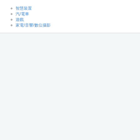
智慧裝置
汽/電車
遊戲
家電/音響/數位攝影