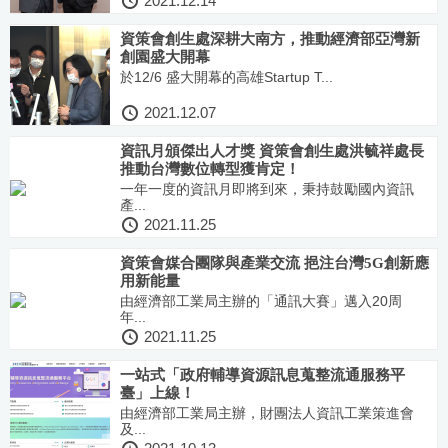
2021.12.14
資策會創生處深耕大南方，推動經濟部亞灣新
創園盛大開幕
於12/6 盛大開幕的高雄Startup T...
2021.12.07
資訊月頒傑出人才獎 資策會創生處洪毓祥處長
推動台灣數位轉型獲肯定！
一年一度的資訊月即將到來，秉持鼓勵國內資訊
產...
2021.11.25
資策會媒合團隊與產業交流 挹注台灣5G創新應
用新能量
由經濟部工業局主辦的「通訊大賽」邁入20周
年...
2021.11.25
一站式「政府輔導資源訊息蒐整流通服務平
臺」上線！
由經濟部工業局主辦，財團法人資訊工業策進會
及...