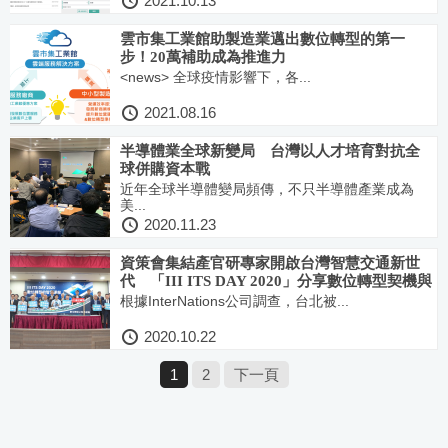
2021.10.13
雲市集工業館助製造業邁出數位轉型的第一
步！20萬補助成為推進力
<news> 全球疫情影響下，各...
2021.08.16
半導體業全球新變局 台灣以人才培育對抗全
球併購資本戰
近年全球半導體變局頻傳，不只半導體產業成為
美...
2020.11.23
資策會集結產官研專家開啟台灣智慧交通新世
代 「III ITS DAY 2020」分享數位轉型契機與
方式
根據InterNations公司調查，台北被...
2020.10.22
1
2
下一頁