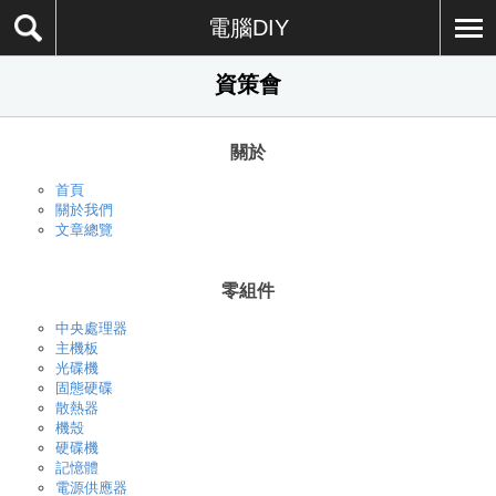
電腦DIY
資策會
關於
首頁
關於我們
文章總覽
零組件
中央處理器
主機板
光碟機
固態硬碟
散熱器
機殼
硬碟機
記憶體
電源供應器