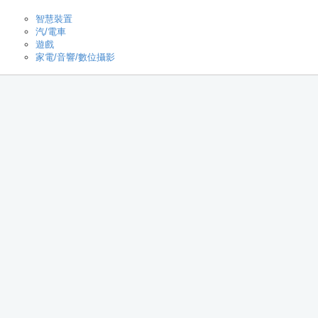
智慧裝置
汽/電車
遊戲
家電/音響/數位攝影