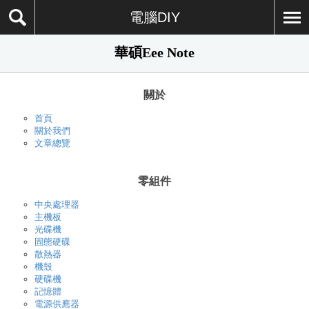
電腦DIY
華碩Eee Note
關於
首頁
關於我們
文章總覽
零組件
中央處理器
主機板
光碟機
固態硬碟
散熱器
機殼
硬碟機
記憶體
電源供應器