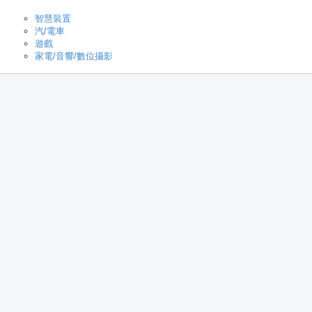
智慧裝置
汽/電車
遊戲
家電/音響/數位攝影