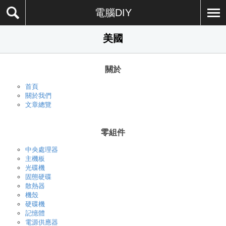
電腦DIY
美國
關於
首頁
關於我們
文章總覽
零組件
中央處理器
主機板
光碟機
固態硬碟
散熱器
機殼
硬碟機
記憶體
電源供應器