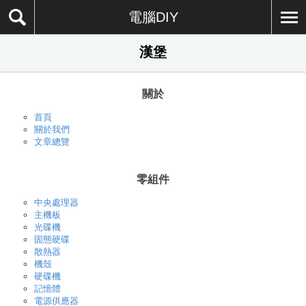
電腦DIY
漢堡
關於
首頁
關於我們
文章總覽
零組件
中央處理器
主機板
光碟機
固態硬碟
散熱器
機殼
硬碟機
記憶體
電源供應器