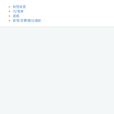
智慧裝置
汽/電車
遊戲
家電/音響/數位攝影