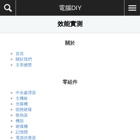
電腦DIY
效能實測
關於
首頁
關於我們
文章總覽
零組件
中央處理器
主機板
光碟機
固態硬碟
散熱器
機殼
硬碟機
記憶體
電源供應器