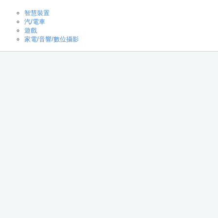
智慧裝置
汽/電車
遊戲
家電/音響/數位攝影