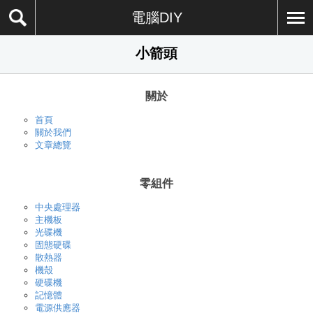
電腦DIY
小箭頭
關於
首頁
關於我們
文章總覽
零組件
中央處理器
主機板
光碟機
固態硬碟
散熱器
機殼
硬碟機
記憶體
電源供應器