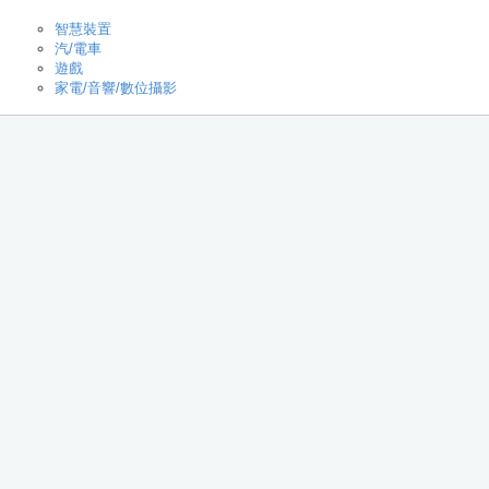
智慧裝置
汽/電車
遊戲
家電/音響/數位攝影