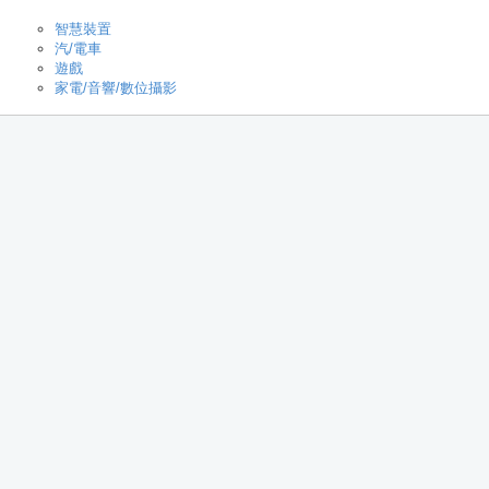
智慧裝置
汽/電車
遊戲
家電/音響/數位攝影