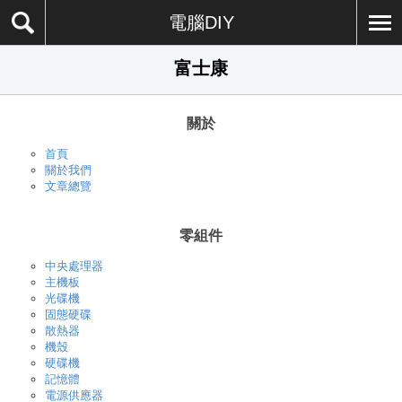
電腦DIY
富士康
關於
首頁
關於我們
文章總覽
零組件
中央處理器
主機板
光碟機
固態硬碟
散熱器
機殼
硬碟機
記憶體
電源供應器