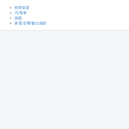
智慧裝置
汽/電車
遊戲
家電/音響/數位攝影