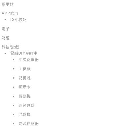
顯示器
APP應用
IG小技巧
電子
財經
科技/遊戲
電腦DIY零組件
中央處理器
主機板
記憶體
顯示卡
硬碟機
固態硬碟
光碟機
電源供應器