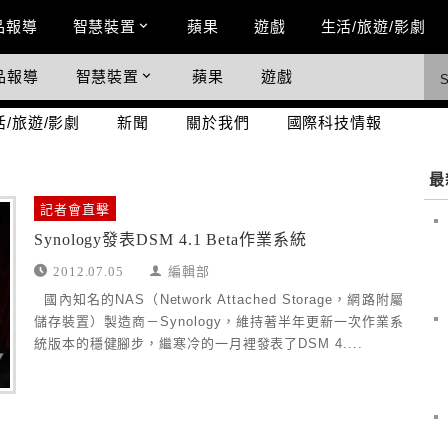
n Menu
品報導
智慧裝置
蘋果
遊戲
生活/旅遊/影劇
品報導
智慧裝置
蘋果
遊戲
際科技情報
活/旅遊/影劇
新聞
關於我們
國際科技情報
最
記者會直擊
Synology發表DSM 4.1 Beta作業系統
2012.07.05
編輯部
國內知名的NAS（Network Attached Storage，網路附屬
儲存裝置）製造商－Synology，維持著半年更新一次作業系
統版本的穩健腳步，繼寒冷的一月裡發表了DSM 4....