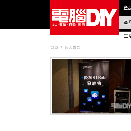
Mai
產
產
國
生
首頁
個人雲端
個人雲端