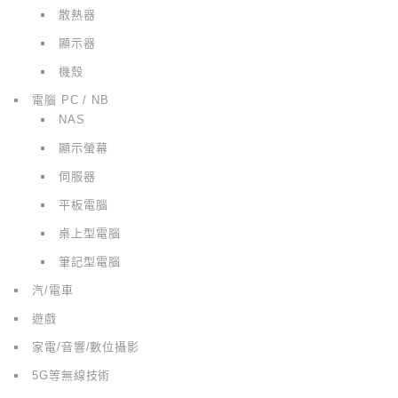
散熱器
顯示器
機殼
電腦 PC / NB
NAS
顯示螢幕
伺服器
平板電腦
桌上型電腦
筆記型電腦
汽/電車
遊戲
家電/音響/數位攝影
5G等無線技術