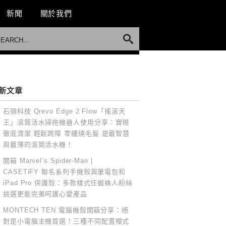
新聞
關於我們
新文章
石頭科技 Qrevo Edge 2 Flow「搖滾天
王」滾筒活水掃拖機器人使用分享：實現
徹底清潔 輕鬆跨障 零纏繞毛髮 是最智慧
與最薄的滾筒活水機！
開箱 Marvel’s Spider-Man |
CASETiFY 聯名系列手機殼與筆電包和
iPad Pro 保護殼：多款樣式任蜘蛛人粉絲
挑選更能完美呵護心愛產品
MONTECH TEN 電腦機殼開箱分享：絕
對是小電腦主機首選！三種不同配置模式