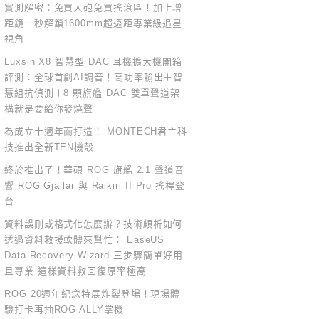
實測解密：免買大砲免買搖滾區！加上增
距鏡一秒解鎖1600mm超遠距專業級追星
視角
Luxsin X8 智慧型 DAC 耳機擴大機開箱
評測：全球首創AI調音！高功率輸出＋智
慧組抗偵測＋8 顆旗艦 DAC 雙單聲道架
構就是要給你發燒聲
為成立十週年而打造！ MONTECH君主科
技推出全新TEN機殼
終於推出了！華碩 ROG 旗艦 2.1 聲道音
響 ROG Gjallar 與 Raikiri II Pro 搖桿登
台
資料誤刪或格式化怎麼辦？技術頗析如何
透過資料救援軟體來幫忙： EaseUS
Data Recovery Wizard 三步驟簡單好用
且專業 這樣資料救回復原率極高
ROG 20週年紀念特展炸裂登場！現場體
驗打卡再抽ROG ALLY掌機