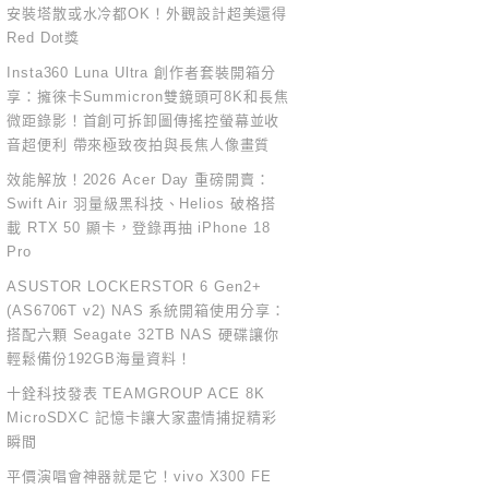
安裝塔散或水冷都OK！外觀設計超美還得
Red Dot獎
Insta360 Luna Ultra 創作者套裝開箱分
享：擁徠卡Summicron雙鏡頭可8K和長焦
微距錄影！首創可拆卸圖傳搖控螢幕並收
音超便利 帶來極致夜拍與長焦人像畫質
效能解放！2026 Acer Day 重磅開賣：
Swift Air 羽量級黑科技、Helios 破格搭
載 RTX 50 顯卡，登錄再抽 iPhone 18
Pro
ASUSTOR LOCKERSTOR 6 Gen2+
(AS6706T v2) NAS 系統開箱使用分享：
搭配六顆 Seagate 32TB NAS 硬碟讓你
輕鬆備份192GB海量資料！
十銓科技發表 TEAMGROUP ACE 8K
MicroSDXC 記憶卡讓大家盡情捕捉精彩
瞬間
平價演唱會神器就是它！vivo X300 FE