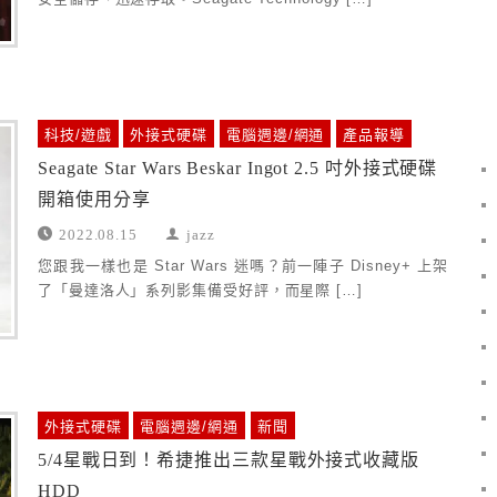
科技/遊戲
外接式硬碟
電腦週邊/網通
產品報導
Seagate Star Wars Beskar Ingot 2.5 吋外接式硬碟
開箱使用分享
2022.08.15
jazz
您跟我一樣也是 Star Wars 迷嗎？前一陣子 Disney+ 上架
了「曼達洛人」系列影集備受好評，而星際 […]
外接式硬碟
電腦週邊/網通
新聞
5/4星戰日到！希捷推出三款星戰外接式收藏版
HDD