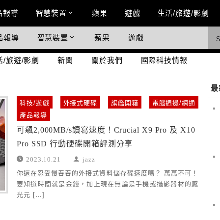
n Menu
品報導
智慧裝置
蘋果
遊戲
生活/旅遊/影劇
品報導
智慧裝置
蘋果
遊戲
際科技情報
活/旅遊/影劇
新聞
關於我們
國際科技情報
最
科技/遊戲
外接式硬碟
旗艦開箱
電腦週邊/網通
產品報導
可飆2,000MB/s讀寫速度！Crucial X9 Pro 及 X10
Pro SSD 行動硬碟開箱評測分享
2023.10.21
jazz
你還在忍受慢吞吞的外接式資料儲存碟速度嗎？ 萬萬不可！
要知道時間就是金錢，加上現在無論是手機或攝影器材的感
光元 […]