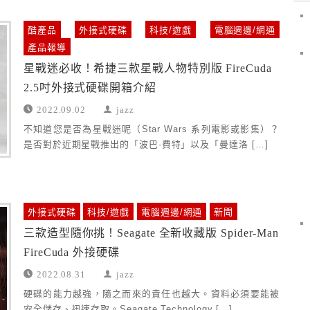
酷產品
外接式硬碟
科技/遊戲
電腦週邊/網通
產品報導
星戰迷必收！希捷三款星戰人物特別版 FireCuda
2.5吋外接式硬碟開箱介紹
2022.09.02
jazz
不知道您是否為星戰迷呢（Star Wars 系列電影或影集）？
是否對於近期星戰推出的「波巴·費特」以及「曼達洛 […]
外接式硬碟
科技/遊戲
電腦週邊/網通
新聞
三款造型隨你挑！Seagate 全新收藏版 Spider-Man
FireCuda 外接硬碟
2022.08.31
jazz
硬碟的能力越強，隨之而來的責任也越大。資料必須要能被
安全儲存、迅速存取。Seagate Technology […]