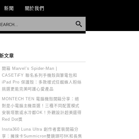
新聞
關於我們
新文章
開箱 Marvel’s Spider-Man |
CASETiFY 聯名系列手機殼與筆電包和
iPad Pro 保護殼：多款樣式任蜘蛛人粉絲
挑選更能完美呵護心愛產品
MONTECH TEN 電腦機殼開箱分享：絕
對是小電腦主機首選！三種不同配置模式
安裝塔散或水冷都OK！外觀設計超美還得
Red Dot獎
Insta360 Luna Ultra 創作者套裝開箱分
享：擁徠卡Summicron雙鏡頭可8K和長焦