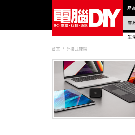
Mai
產
產
國
生
首頁
外接式硬碟
外接式硬碟