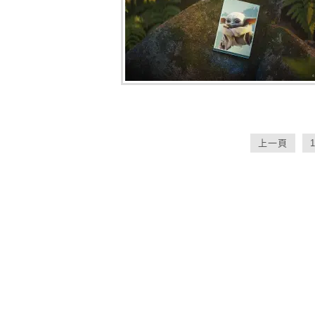
文
上一頁
章
分
頁