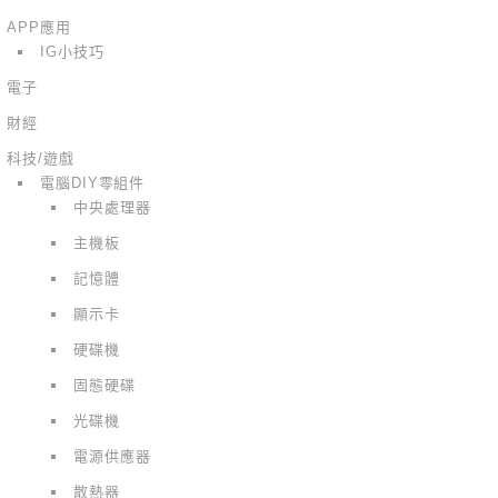
APP應用
IG小技巧
電子
財經
科技/遊戲
電腦DIY零組件
中央處理器
主機板
記憶體
顯示卡
硬碟機
固態硬碟
光碟機
電源供應器
散熱器