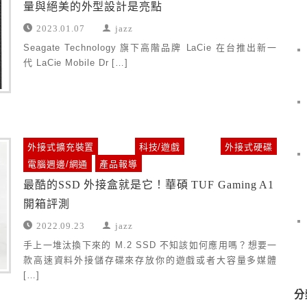
量與絕美的外型設計是亮點
2023.01.07
jazz
Seagate Technology 旗下高階品牌 LaCie 在台推出新一
代 LaCie Mobile Dr […]
外接式擴充裝置
科技/遊戲
外接式硬碟
電腦週邊/網通
產品報導
最酷的SSD 外接盒就是它！華碩 TUF Gaming A1
開箱評測
2022.09.23
jazz
手上一堆汰換下來的 M.2 SSD 不知該如何應用嗎？想要一
款高速資料外接儲存碟來存放你的遊戲或者大容量多媒體
[…]
分