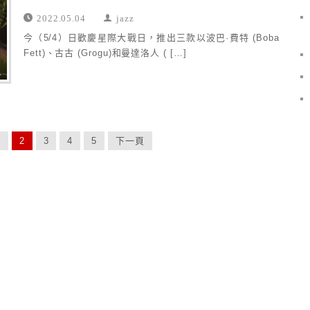
2022.05.04
jazz
今（5/4）日歡慶星際大戰日，推出三款以波巴·費特 (Boba
Fett)、古古 (Grogu)和曼達洛人 ( […]
1
2
3
4
5
下一頁