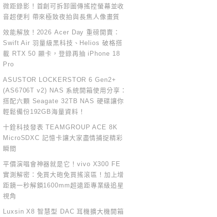
微距錄影！首創可拆卸圖傳搖控螢幕並收
音超便利 帶來極致夜拍與長焦人像畫質
效能解放！2026 Acer Day 重磅開賣：
Swift Air 羽量級黑科技、Helios 破格搭
載 RTX 50 顯卡，登錄再抽 iPhone 18
Pro
ASUSTOR LOCKERSTOR 6 Gen2+
(AS6706T v2) NAS 系統開箱使用分享：
搭配六顆 Seagate 32TB NAS 硬碟讓你
輕鬆備份192GB海量資料！
十銓科技發表 TEAMGROUP ACE 8K
MicroSDXC 記憶卡讓大家盡情捕捉精彩
瞬間
平價演唱會神器就是它！vivo X300 FE
實測解密：免買大砲免買搖滾區！加上增
距鏡一秒解鎖1600mm超遠距專業級追星
視角
Luxsin X8 智慧型 DAC 耳機擴大機開箱