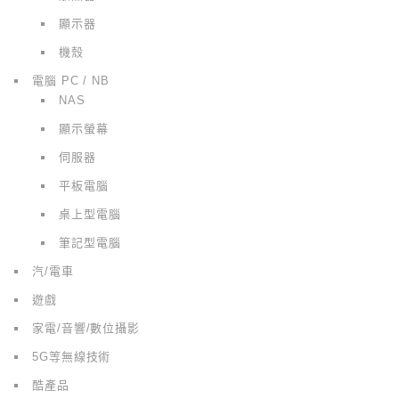
顯示器
機殼
電腦 PC / NB
NAS
顯示螢幕
伺服器
平板電腦
桌上型電腦
筆記型電腦
汽/電車
遊戲
家電/音響/數位攝影
5G等無線技術
酷產品