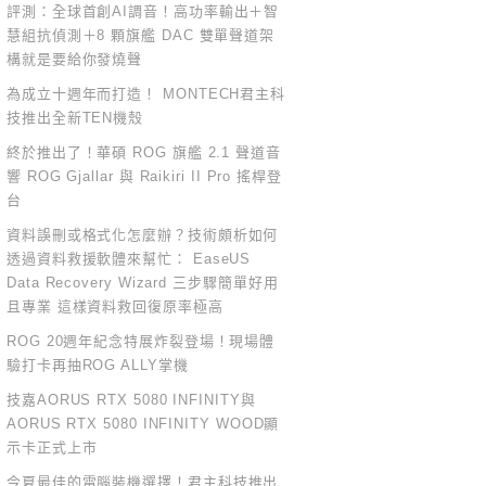
評測：全球首創AI調音！高功率輸出＋智
慧組抗偵測＋8 顆旗艦 DAC 雙單聲道架
構就是要給你發燒聲
為成立十週年而打造！ MONTECH君主科
技推出全新TEN機殼
終於推出了！華碩 ROG 旗艦 2.1 聲道音
響 ROG Gjallar 與 Raikiri II Pro 搖桿登
台
資料誤刪或格式化怎麼辦？技術頗析如何
透過資料救援軟體來幫忙： EaseUS
Data Recovery Wizard 三步驟簡單好用
且專業 這樣資料救回復原率極高
ROG 20週年紀念特展炸裂登場！現場體
驗打卡再抽ROG ALLY掌機
技嘉AORUS RTX 5080 INFINITY與
AORUS RTX 5080 INFINITY WOOD顯
示卡正式上市
今夏最佳的電腦裝機選擇！君主科技推出