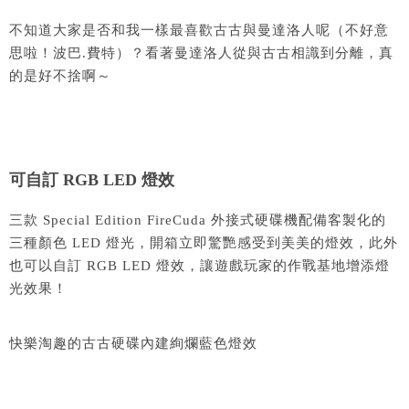
不知道大家是否和我一樣最喜歡古古與曼達洛人呢（不好意
思啦！波巴.費特）？看著曼達洛人從與古古相識到分離，真
的是好不捨啊～
可自訂 RGB LED 燈效
三款 Special Edition FireCuda 外接式硬碟機配備客製化的
三種顏色 LED 燈光，開箱立即驚艷感受到美美的燈效，此外
也可以自訂 RGB LED 燈效，讓遊戲玩家的作戰基地增添燈
光效果！
快樂淘趣的古古硬碟內建絢爛藍色燈效