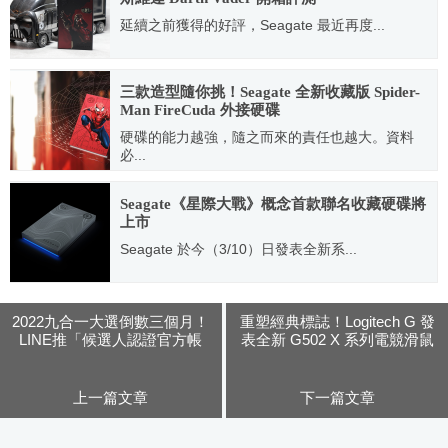
延續之前獲得的好評，Seagate 最近再度...
2022.12.26
三款造型隨你挑！Seagate 全新收藏版 Spider-
Man FireCuda 外接硬碟
硬碟的能力越強，隨之而來的責任也越大。資料
必...
2022.08.31
Seagate《星際大戰》概念首款聯名收藏硬碟將
上市
Seagate 於今（3/10）日發表全新系...
2022.03.10
2022九合一大選倒數三個月！
重塑經典標誌！Logitech G 發
LINE推「候選人認證官方帳
表全新 G502 X 系列電競滑鼠
號」來暢通候選人與選民溝通
上一篇文章
下一篇文章