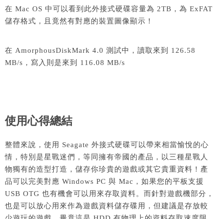
在 Mac OS 中可以看到此外接式硬碟容量為 2TB，為 ExFAT
儲存格式，且竟然有對應的裝置圖像顯示！
在 AmorphousDiskMark 4.0 測試中，讀取來到 126.58
MB/s，寫入則是來到 116.08 MB/s
使用心得總結
整體來說，使用 Seagate 外接式硬碟可以帶來相當愉悅的心
情，特別是星戰迷們，等同擁有帝國的產品，以三種星戰人
物獨有的造型打造，儲存你珍貴的遊戲或其它貴重資料！產
品可以完美對應 Windows PC 與 Mac，如果您的平板支援
USB OTG 也有機會可以用來存取資料。而針對遊戲機部分，
也是可以放心用來作為遊戲資料儲存碟用，但建議是存放較
少遊玩的遊戲，畢竟這是 HDD 有物理上的資料存取速度限