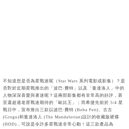
不知道您是否為星戰迷呢（Star Wars 系列電影或影集）？是
否對於近期星戰推出的「波巴·費特」以及「曼達洛人」中的
人物深深喜愛與著迷呢？這兩部影集都有非常高的好評，甚
至還超過老星戰迷期待的「歐比王」；而希捷先前於 5/4 星
戰日中，宣布推出三款以波巴·費特 (Boba Fett)、古古
(Grogu)和曼達洛人 (The Mandalorian)設計的收藏版硬碟
(HDD)，可說是令許多星戰迷非常心動！這三款產品為