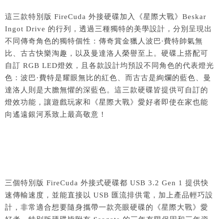
這三款特別版 FireCuda 外接硬碟加入《星際大戰》Beskar
Ingot Drive 的行列，透過三種獨特的美學設計，分別呈現出
不同傳奇角色的獨特個性：傳奇賞金獵人波巴
·
費特帥氣無
比、古古快樂淘趣，以及曼達洛人榮譽至上。硬碟上搭配可
自訂 RGB LED燈效，且各款設計均預設不同角色的代表燈光
色：波巴·費特是耀眼無比的紅色、而古古是絢爛的藍色、曼
達洛人則是大膽無懼的深藍色。這三款硬碟皆提供可自訂的
燈效功能，讓遊戲玩家和《星際大戰》愛好者即使在家也能
向遙遠銀河系致上最高敬意！
三個特別版 FireCuda 外接式硬碟都 USB 3.2 Gen 1 提供快
速傳輸速度，並能直接以 USB 匯流排供電，加上產品輕巧設
計，非常適合想要隨身攜帶一款亮眼硬碟的《星際大戰》愛