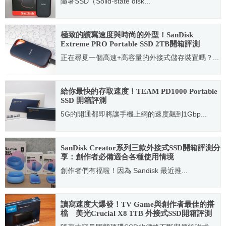
隨著SSD（Solid-state disk...
2020.03.03
極致的讀寫速度與時尚的外型！SanDisk
Extreme PRO Portable SSD 2TB開箱評測
正在尋覓一個高速+高容量的外接式儲存裝置嗎？...
2021.01.06
給你最快的存取速度！TEAM PD1000 Portable
SSD 開箱評測
5G的開通都即將讓手機上網的速度飆到1Gbp...
2020.07.04
SanDisk Creator系列三款外接式SSD開箱評測分
享：創作者必備適合各種使用情境
創作者們有福啦！因為 Sandisk 最近推...
2025.10.01
讀寫速度大爆發！TV Game與創作者最佳的搭
檔 美光Crucial X8 1TB 外接式SSD開箱評測