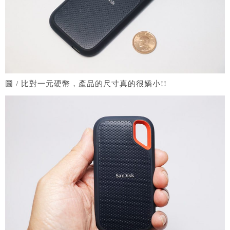
圖 / 比對一元硬幣，產品的尺寸真的很嬌小!!