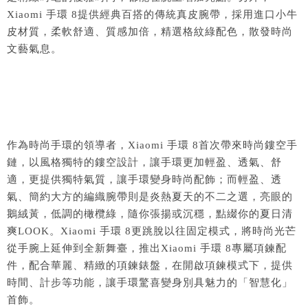
Xiaomi 手環 8提供經典百搭的傳統真皮腕帶，採用進口小牛
皮材質，柔軟舒適、質感加倍，精選格紋綠配色，散發時尚
文藝氣息。
作為時尚手環的領導者，Xiaomi 手環 8首次帶來時尚鏤空手
鏈，以風格獨特的鏤空設計，讓手環更加輕盈、透氣、舒
適，更提供獨特氣質，讓手環變身時尚配飾；而輕盈、透
氣、簡約大方的編織腕帶則是炎熱夏天的不二之選，亮眼的
鵝絨黃，低調的橄欖綠，隨你張揚或沉穩，點綴你的夏日清
爽LOOK。Xiaomi 手環 8更跳脫以往固定模式，將時尚光芒
從手腕上延伸到全新舞臺，推出Xiaomi 手環 8專屬項鍊配
件，配合華麗、精緻的項鍊錶盤，在開啟項鍊模式下，提供
時間、計步等功能，讓手環驚喜變身別具魅力的「智慧化」
首飾。