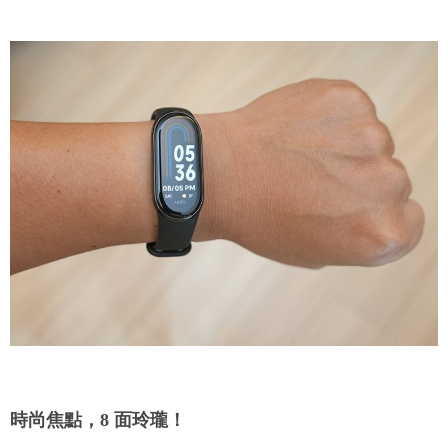
時尚焦點，8 面玲瓏！