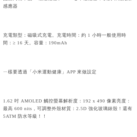
感應器
充電類型：磁吸式充電。
充電時間：約 1 小時
一般使用時
間：≥ 16 天。
容量：190mAh
ㄧ樣要透過「小米運動健康」APP 來做設定
1.62 吋 AMOLED 觸控螢幕
解析度：192 x 490 像素
亮度：
最高 600 nits，可調整
外殼材質：2.5D 強化玻璃錶殼！還有
5ATM 防水等級！！