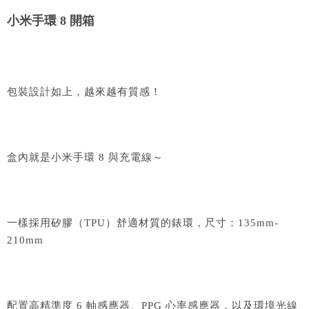
小米手環 8 開箱
包裝設計如上，越來越有質感！
盒內就是小米手環 8 與充電線～
一樣採用矽膠（TPU）舒適材質的錶環，尺寸：135mm-
210mm
配置高精準度 6 軸感應器、PPG 心率感應器，以及環境光線