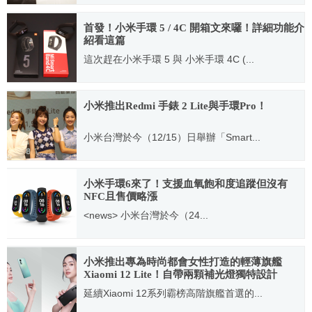
2022.05.31
首發！小米手環 5 / 4C 開箱文來囉！詳細功能介
紹看這篇
這次趕在小米手環 5 與 小米手環 4C (...
2020.07.16
小米推出Redmi 手錶 2 Lite與手環Pro！
小米台灣於今（12/15）日舉辦「Smart...
2021.12.15
小米手環6來了！支援血氧飽和度追蹤但沒有
NFC且售價略漲
<news> 小米台灣於今（24...
2021.06.24
小米推出專為時尚都會女性打造的輕薄旗艦
Xiaomi 12 Lite！自帶兩顆補光燈獨特設計
延續Xiaomi 12系列霸榜高階旗艦首選的...