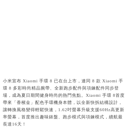
小米宣布
Xiaomi
手環
8 已
在台上市，連同
8
款
Xiaomi
手
環
8
多彩時尚精品腕帶、全新跑步配件與項鍊配件同步登
場，
成為夏日期間健身時尚的熱門焦點。
Xiaomi
手環
8
首度
帶來「香檳金」配色手環機身本體，以全新快拆結構設計，
讓轉換風格變得輕鬆快速，
1.62
吋螢幕升級支援
60Hz
高更新
率螢幕，首度推出趣味錶盤、跑步模式與項鍊模式，續航最
長達
16
天！