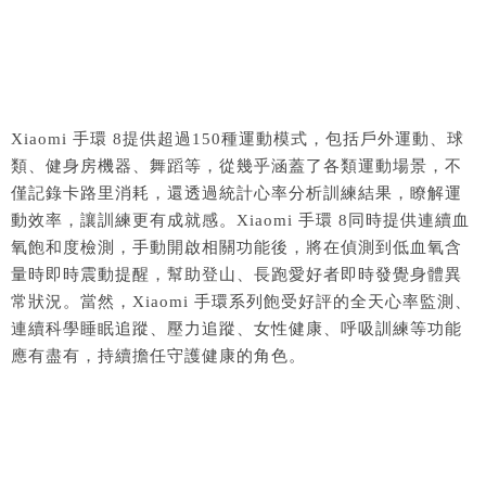
Xiaomi 手環 8提供超過150種運動模式，包括戶外運動、球
類、健身房機器、舞蹈等，從幾乎涵蓋了各類運動場景，不
僅記錄卡路里消耗，還透過統計心率分析訓練結果，瞭解運
動效率，讓訓練更有成就感。Xiaomi 手環 8同時提供連續血
氧飽和度檢測，手動開啟相關功能後，將在偵測到低血氧含
量時即時震動提醒，幫助登山、長跑愛好者即時發覺身體異
常狀況。當然，Xiaomi 手環系列飽受好評的全天心率監測、
連續科學睡眠追蹤、壓力追蹤、女性健康、呼吸訓練等功能
應有盡有，持續擔任守護健康的角色。