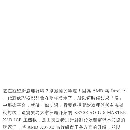
還在觀望新處理器嗎？別癡癡的等喔！因為 AMD 與 Intel 下
一代新處理器都只會在明年登場了，所以這時候如果「像」
中那家平台，就做一點功課，看要選擇哪款處理器與主機板
就對啦！這篇要為大家開箱介紹的 X870E AORUS MASTER
X3D ICE 主機板，是由技嘉特別針對對於效能需求不妥協的
玩家們，將 AMD X870E 晶片組做了各方面的升級，並以