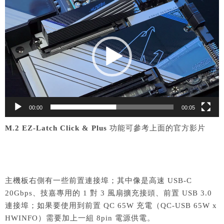
視
訊
播
放
器
00:00
00:05
M.2 EZ-Latch Click & Plus
功能可參考上面的官方影片
主機板右側有一些前置連接埠；其中像是高速 USB-C
20Gbps、技嘉專用的 1 對 3 風扇擴充接頭、前置 USB 3.0
連接埠；如果要使用到前置 QC 65W 充電（QC-USB 65W x
HWINFO）需要加上一組 8pin 電源供電。