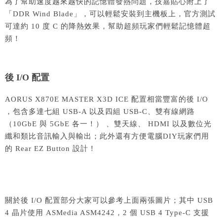
為了幫助速度越來越快的記憶體發熱問題，技嘉貼心附上了
「DDR Wind Blade」，可以輕鬆安裝到主機板上，官方測試
可達約 10 度 C 的降熱效果，幫助超頻玩家們輕鬆記憶體超
頻！
後 I/O 配置
AORUS X870E MASTER X3D ICE 配置相當豐富的後 I/O
，包含多達七組 USB-A 以及四組 USB-C、雙有線網路
（10GbE 與 5GbE 各一！） 、雙天線、 HDMI 以及數位光
纖和類比音訊輸入與輸出；此外還有方便電腦DIY玩家們用
的 Rear EZ Button 設計！
關於後 I/O 配置部分大家可以參考上面兩張圖片；其中 USB
4 晶片使用 ASMedia ASM4242，2 個 USB 4 Type-C 支援