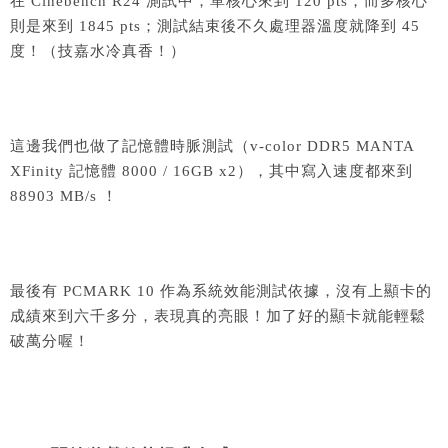
在 Cinebench R24 測試中，單核心來到 120 pts，而多核心
則是來到 1845 pts；測試結束後不久處理器溫度就降到 45
度！（技嘉水冷真香！）
這邊我們也做了記憶體時脈測試（v-color DDR5 MANTA
XFinity 記憶體 8000 / 16GB x2），其中寫入速度都來到
88903 MB/s ！
最後有 PCMARK 10 作為系統效能測試依據，沒有上顯卡的
成績來到六千多分，表現真的亮眼！加了好的顯卡就能輕鬆
破萬分喔！