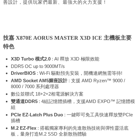
善設計，提供玩家們最新、最強大的火力支援！
技嘉 X870E AORUS MASTER X3D ICE 主機板主要
特色
X3D Turbo 模式2.0
: AI 釋放 X3D 極限效能
DDR5 OC up to 9000MT/s
DriverBIOS
: Wi-Fi 驅動預先安裝，開機連網無需等待!
AMD Socket AM5腳座設計
: 支援 AMD Ryzen™ 9000 /
8000 / 7000 系列處理器
數位並聯式 18+2+2相電源解決方案
雙通道DDR5
: 4組記憶體插槽，支援AMD EXPO™ 記憶體模
組
PCIe EZ-Latch Plus Duo
: 一鍵即可免工具快速釋放雙PCIe
插槽
M.2 EZ-Flex
: 搭載獨家專利的先進散熱技術與彈性靈活底
板，量身打造M.2 SSD 全新散熱體驗