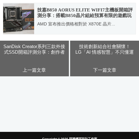
2026.05.08
技嘉B850 AORUS ELITE WIFI7主機板開箱評
測分享：搭載B850晶片組給預算有限的遊戲玩
家們最佳的選擇！
AMD 宣布推出價格相對於 X870E 晶片...
2025.01.06
SanDisk Creator系列三款外接
技術創新結合社會關懷！
式SSD開箱評測分享：創作者
LG「AI 情感智慧」不只懂運
必備適合各種使用情境
算也懂你
上一篇文章
下一篇文章
Copyright © 2026
阿腸網頁設計工作室