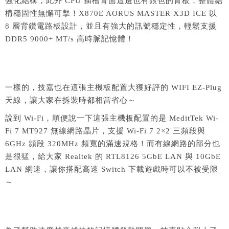
強化結構；此外 CPU 插槽背面這邊也有銀色的背板，整體結
構穩固性無懈可擊！X870E AORUS MASTER X3D ICE 以
8 層背鑽電路板設計，並且有強大的訊號穩定性，輕鬆支援
DDR5 9000+ MT/s 高時脈記憶體！
一樣的，技嘉也在這張主機板配置大獲好評的 WIFI EZ-Plug
天線，讓大家在拆裝時都相當省心～
說到 Wi-Fi，順便說一下這張主機板配置的是 MeditTek Wi-
Fi 7 MT927 無線網路晶片，支援 Wi-Fi 7 2×2 三頻段與
6GHz 頻段 320MHz 頻寬的滿速規格！而有線網路的部分也
是很猛，給大家 Realtek 的 RTL8126 5GbE LAN 與 10GbE
LAN 網速，讓你搭配高速 Switch 下載遊戲時可以不被受限
～