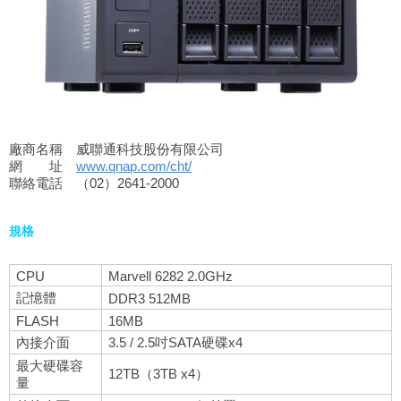
廠商名稱 威聯通科技股份有限公司
網 址
www.qnap.com/cht/
聯絡電話 （02）2641-2000
規格
CPU
Marvell 6282 2.0GHz
記憶體
DDR3 512MB
FLASH
16MB
內接介面
3.5 / 2.5吋SATA硬碟x4
最大硬碟容
12TB（3TB x4）
量