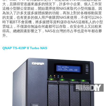
大，且購得管道越來越多的情況下，許多中小企業、個人工作室
這種小型辦公室群組，開始選擇使用NAS來取代小型伺服器。因
為加入了許多支援多媒體娛樂的功能，再加上對於各種移動裝置
的支援，也有更多的個人用戶會購買NAS來使用，不僅可以24小
時下載BT不會當機，將多媒體等資料儲存在NAS這種私人的小型
雲端上，不僅讓你無論在何處都可以存取，在安全性上又比較來
得高。總總因素影響之下，NAS在台灣的市占率也是年年都在攀
升。
QNAP TS-419P II Turbo NAS