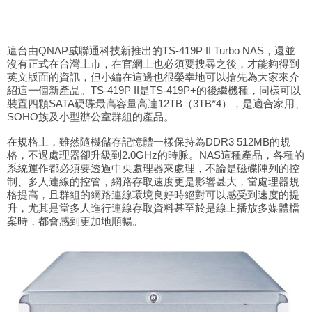
這台由QNAP威聯通科技新推出的TS-419P II Turbo NAS，還並
沒有正式在台灣上市，在官網上也必須要搜尋之後，才能夠得到
英文版面的資訊，但小編在這邊也很榮幸地可以搶先為大家來介
紹這一個新產品。TS-419P II是TS-419P+的後繼機種，同樣可以
裝置四顆SATA硬碟最高容量高達12TB（3TB*4），是適合家用、
SOHO族及小型辦公室群組的產品。
在規格上，雖然隨機儲存記憶體一樣保持為DDR3 512MB的規
格，不過處理器卻升級到2.0GHz的時脈。NAS這種產品，各種的
系統運作都必須要透過中央處理器來處理，不論是磁碟陣列的控
制、多人連線的控管，網路存取速度更是影響甚大，當處理器規
格提高，且群組的網路連線環境良好時絕對可以感受到速度的提
升，尤其是當多人進行連線存取資料甚至於是線上播放多媒體檔
案時，都會感到更加地順暢。