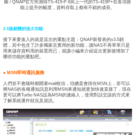
圖 / QNAP官方所測得TS-419-P II與上一代的TS-419P+在各項效
能上提升的幅度，資料存取上都有不錯的成長。
3.5版韌體的強大功能
接下來要進入的就是這次的重點主題：QNAP新發表的v3.5韌
體，其中包含了許多獨家且實用的新功能，讓NAS不再單單只是
用來儲存資料用的裝置而已，就讓小編來介紹這次更新後增加了
哪些功能的重點吧。
● MSN即時通訊服務
人們並不會隨時都開著mail收信，但總是會掛在MSN上，若可以
將NAS的各種通知訊息利用MSN來通知就更加快速直接了，現在
更可以將Turbo NAS設為MSN的連絡人，使用對話交談的方式來
了解系統運作狀況及資訊。