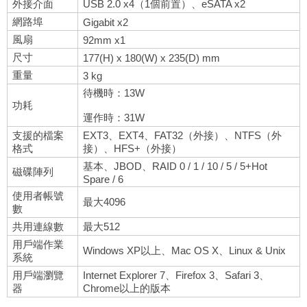
外接介面
USB 2.0 x4（1個前置）、eSATA x2
網路埠
Gigabit x2
風扇
92mm x1
尺寸
177(H) x 180(W) x 235(D) mm
重量
3 kg
待機時：13W
功耗
運作時：31W
支援的檔案
EXT3、EXT4、FAT32（外接）、NTFS（外
格式
接）、HFS+（外接）
基本、JBOD、RAID 0 / 1 / 10 / 5 / 5+Hot
磁碟陣列
Spare / 6
使用者帳號
最大4096
數
共用連線數
最大512
用戶端作業
Windows XP以上、Mac OS X、Linux & Unix
系統
用戶端瀏覽
Internet Explorer 7、Firefox 3、Safari 3、
器
Chrome以上的版本