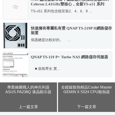
Celeron 2.41GHz雙核心，全新TS-x51 系列
NAS，以及桌上型儲存擴充方案
TS-x51 系列包含能安裝2、4、6、8 ...
2014.05.26
快速擁有專屬私有雲 QNAP TS-219P II網路儲存
裝置
保護總是比較好的。 ...
2012.08.23
QNAP TS-119 P+ Turbo NAS 網路儲存伺服器
■ 規格齊全 實...
2012.01.20
專業繪圖職人的神兵利器
全鍍鎳散熱精品Cooler Master
ASUS PA238Q 液晶顯示器
GEMIN II S524 CPU散熱器
上一篇文章
下一篇文章