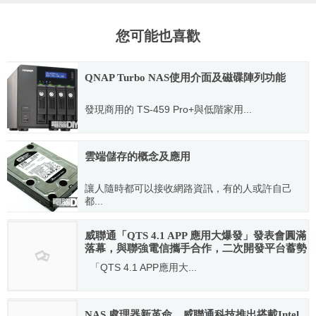
您可能也喜歡
QNAP Turbo NAS使用介面及磁碟陣列功能
發現商用的 TS-459 Pro+與低階家用...
2011.02.10
雲端儲存的概念及應用
讓人隨時都可以接收網路資訊，有的人或許自己
都...
2011.01.07
威聯通「QTS 4.1 APP 應用大爆發」發表會圓滿
落幕，與聯強電信攜手合作，二次開發平台蓄勢
待發
「QTS 4.1 APP應用大...
2013.10.24
NAS 處理器新革命，威聯通科技推出搭載Intel