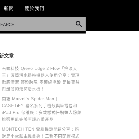
新聞
關於我們
新文章
石頭科技 Qrevo Edge 2 Flow「搖滾天
王」滾筒活水掃拖機器人使用分享：實現
徹底清潔 輕鬆跨障 零纏繞毛髮 是最智慧
與最薄的滾筒活水機！
開箱 Marvel’s Spider-Man |
CASETiFY 聯名系列手機殼與筆電包和
iPad Pro 保護殼：多款樣式任蜘蛛人粉絲
挑選更能完美呵護心愛產品
MONTECH TEN 電腦機殼開箱分享：絕
對是小電腦主機首選！三種不同配置模式