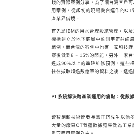
踐的實際案例分享，為了讓台灣客戶可
用案例，從起初的現場機台運作的OT
產業界借鏡。
首先是IBM的用水管理設施管理，以及
機構建立於地下底層中監測宇宙射線感
範例，而台灣的案例中也有一家科技廠
案後做到8 ~ 15%的節能，另外一
達成90%以上的準確維修預測，這些標竿
往往擷取超過數億筆的資料之後，透過
PI
系統解決跨產業運用的痛點：從數
薈智創新技術開發長葛正琪先生以他多年A
大量的廠區OT營運數據蒐集做為工業
重要應用實例為主。