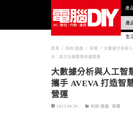
Mai
產
產
國
生
首頁
科技/遊戲
新聞
大數據分析與人
台：助力台廠實現卓越營運
大數據分析與人工智
攜手 AVEVA 打
營運
2025.08.30
科技/遊戲
,
新聞