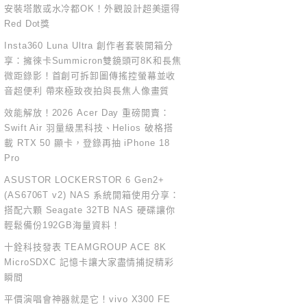
安裝塔散或水冷都OK！外觀設計超美還得
Red Dot獎
Insta360 Luna Ultra 創作者套裝開箱分
享：擁徠卡Summicron雙鏡頭可8K和長焦
微距錄影！首創可拆卸圖傳搖控螢幕並收
音超便利 帶來極致夜拍與長焦人像畫質
效能解放！2026 Acer Day 重磅開賣：
Swift Air 羽量級黑科技、Helios 破格搭
載 RTX 50 顯卡，登錄再抽 iPhone 18
Pro
ASUSTOR LOCKERSTOR 6 Gen2+
(AS6706T v2) NAS 系統開箱使用分享：
搭配六顆 Seagate 32TB NAS 硬碟讓你
輕鬆備份192GB海量資料！
十銓科技發表 TEAMGROUP ACE 8K
MicroSDXC 記憶卡讓大家盡情捕捉精彩
瞬間
平價演唱會神器就是它！vivo X300 FE