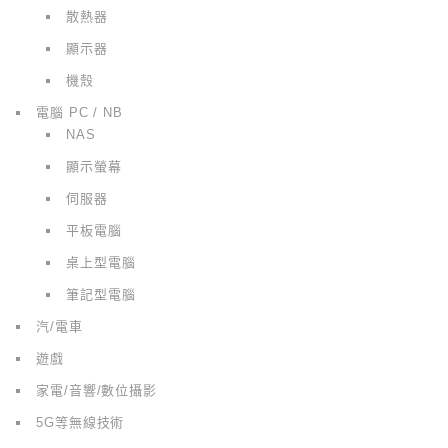
散熱器
顯示器
機殼
電腦 PC / NB
NAS
顯示螢幕
伺服器
平板電腦
桌上型電腦
筆記型電腦
汽/電車
遊戲
家電/音響/數位攝影
5G等無線技術