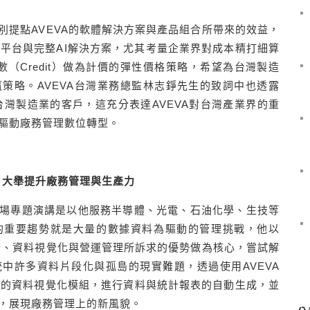
別提點AVEVA的軟體解決方案與產品組合所帶來的效益，
SaaS平台與完整AI解決方案，尤其考量企業界對成本精打細算
以點數（Credit）做為計價的彈性價格策略，希望為台灣製造
策略。AVEVA台灣業務總監林志錚先生的致詞中也透露
台灣製造業的客戶，這充分表達AVEVA對台灣產業界的重
驅動廠務管理數位轉型。
 大舉提升廠務管理與生產力
場專題演講是以他服務半導體、光電、石油化學、生技等
的重要趨勢就是大量的數據資料為驅動的管理挑戰，他以
分析、資料視覺化與營運管理所訴求的優勢做為核心，嘗試解
中許多資料片段化與孤島的現實難題，透過使用AVEVA
以進階的資料視覺化模組，進行資料與統計報表的自動生成，並
，展現廠務管理上的新風貌。