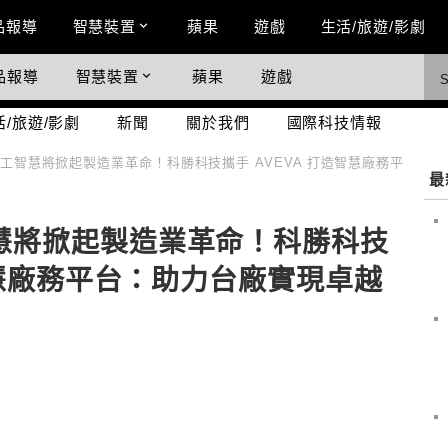
n Menu
品報導
智慧裝置
蘋果
遊戲
生活/旅遊/影劇
品報導
智慧裝置
蘋果
遊戲
際科技情報
活/旅遊/影劇
新聞
關於我們
國際科技情報
工智慧將掀起製造業革命！科勝科技攜手 AVEVA 打造智慧廠務平
最
慧將掀起製造業革命！科勝科技
造智慧廠務平台：助力台廠實現卓越