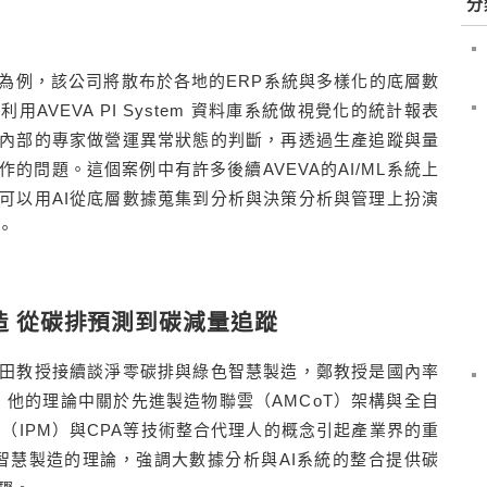
分
為例，該公司將散布於各地的ERP系統與多樣化的底層數
AVEVA PI System 資料庫系統做視覺化的統計報表
內部的專家做營運異常狀態的判斷，再透過生產追蹤與量
的問題。這個案例中有許多後續AVEVA的AI/ML系統上
可以用AI從底層數據蒐集到分析與決策分析與管理上扮演
。
造 從碳排預測到碳減量追蹤
田教授接續談淨零碳排與綠色智慧製造，鄭教授是國內率
，他的理論中關於先進製造物聯雲（AMCoT）架構與全自
（IPM）與CPA等技術整合代理人的概念引起產業界的重
排智慧製造的理論，強調大數據分析與AI系統的整合提供碳