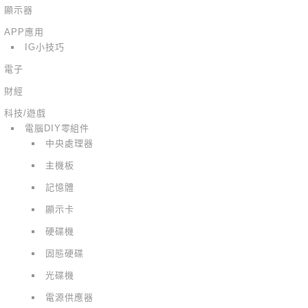
顯示器
APP應用
IG小技巧
電子
財經
科技/遊戲
電腦DIY零組件
中央處理器
主機板
記憶體
顯示卡
硬碟機
固態硬碟
光碟機
電源供應器