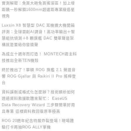
實測解密：免買大砲免買搖滾區！加上增
距鏡一秒解鎖1600mm超遠距專業級追星
視角
Luxsin X8 智慧型 DAC 耳機擴大機開箱
評測：全球首創AI調音！高功率輸出＋智
慧組抗偵測＋8 顆旗艦 DAC 雙單聲道架
構就是要給你發燒聲
為成立十週年而打造！ MONTECH君主科
技推出全新TEN機殼
終於推出了！華碩 ROG 旗艦 2.1 聲道音
響 ROG Gjallar 與 Raikiri II Pro 搖桿登
台
資料誤刪或格式化怎麼辦？技術頗析如何
透過資料救援軟體來幫忙： EaseUS
Data Recovery Wizard 三步驟簡單好用
且專業 這樣資料救回復原率極高
ROG 20週年紀念特展炸裂登場！現場體
驗打卡再抽ROG ALLY掌機