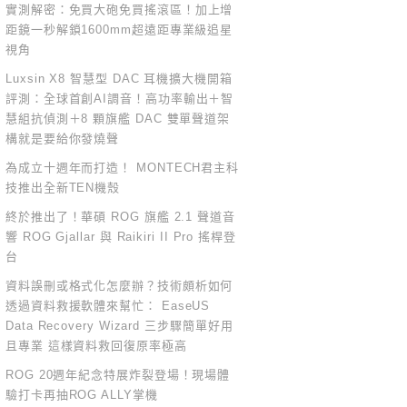
實測解密：免買大砲免買搖滾區！加上增
距鏡一秒解鎖1600mm超遠距專業級追星
視角
Luxsin X8 智慧型 DAC 耳機擴大機開箱
評測：全球首創AI調音！高功率輸出＋智
慧組抗偵測＋8 顆旗艦 DAC 雙單聲道架
構就是要給你發燒聲
為成立十週年而打造！ MONTECH君主科
技推出全新TEN機殼
終於推出了！華碩 ROG 旗艦 2.1 聲道音
響 ROG Gjallar 與 Raikiri II Pro 搖桿登
台
資料誤刪或格式化怎麼辦？技術頗析如何
透過資料救援軟體來幫忙： EaseUS
Data Recovery Wizard 三步驟簡單好用
且專業 這樣資料救回復原率極高
ROG 20週年紀念特展炸裂登場！現場體
驗打卡再抽ROG ALLY掌機