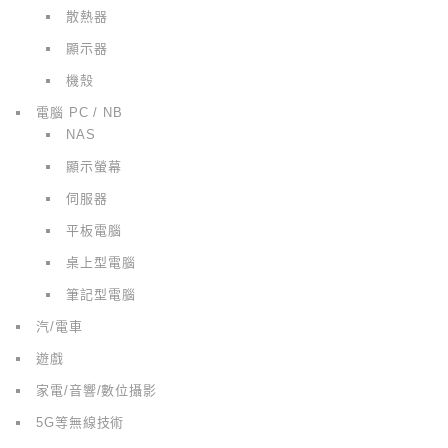
散熱器
顯示器
機殼
電腦 PC / NB
NAS
顯示螢幕
伺服器
平板電腦
桌上型電腦
筆記型電腦
汽/電車
遊戲
家電/音響/數位攝影
5G等無線技術