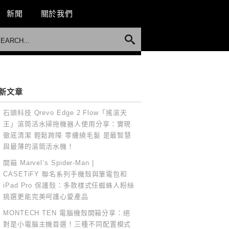
新聞
關於我們
新文章
石頭科技 Qrevo Edge 2 Flow「搖滾天
王」滾筒活水掃拖機器人使用分享：實現
徹底清潔 輕鬆跨障 零纏繞毛髮 是最智慧
與最薄的滾筒活水機！
開箱 Marvel’s Spider-Man |
CASETiFY 聯名系列手機殼與筆電包和
iPad Pro 保護殼：多款樣式任蜘蛛人粉絲
挑選更能完美呵護心愛產品
MONTECH TEN 電腦機殼開箱分享：絕
對是小電腦主機首選！三種不同配置模式