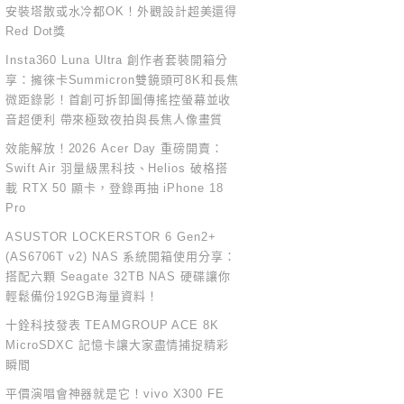
安裝塔散或水冷都OK！外觀設計超美還得
Red Dot獎
Insta360 Luna Ultra 創作者套裝開箱分
享：擁徠卡Summicron雙鏡頭可8K和長焦
微距錄影！首創可拆卸圖傳搖控螢幕並收
音超便利 帶來極致夜拍與長焦人像畫質
效能解放！2026 Acer Day 重磅開賣：
Swift Air 羽量級黑科技、Helios 破格搭
載 RTX 50 顯卡，登錄再抽 iPhone 18
Pro
ASUSTOR LOCKERSTOR 6 Gen2+
(AS6706T v2) NAS 系統開箱使用分享：
搭配六顆 Seagate 32TB NAS 硬碟讓你
輕鬆備份192GB海量資料！
十銓科技發表 TEAMGROUP ACE 8K
MicroSDXC 記憶卡讓大家盡情捕捉精彩
瞬間
平價演唱會神器就是它！vivo X300 FE