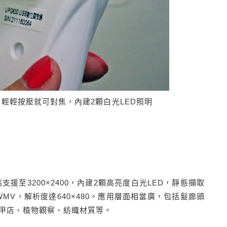
，輕輕按壓就可對焦，內建2顆白光LED照明
支援至3200×2400，內建2顆高亮度白光LED，靜態擷取
WMV，解析度達640×480。應用層面相當廣，包括髮廊頭
甲店、植物觀察、紡織材質等。