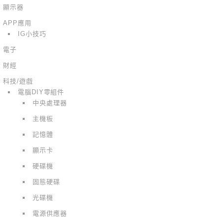
顯示器
APP應用
IG小技巧
電子
財經
科技/遊戲
電腦DIY零組件
中央處理器
主機板
記憶體
顯示卡
硬碟機
固態硬碟
光碟機
電源供應器