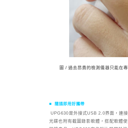
圖 / 過去昂貴的檢測儀器只能在
■
隨插即用好攜帶
UPG630是外接式USB 2.0界
光碟也附有截圖錄影軟體，搭配軟體使