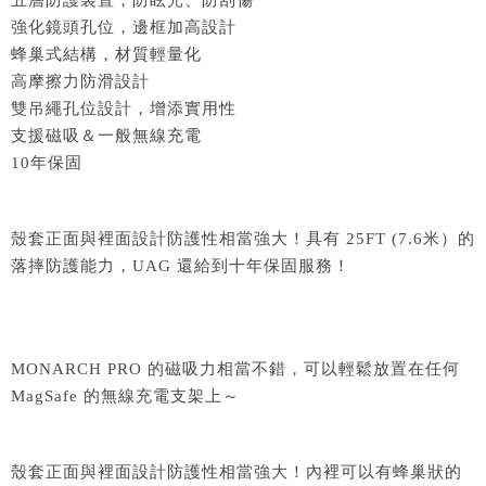
五層防護裝置，防眩光、防刮傷
強化鏡頭孔位，邊框加高設計
蜂巢式結構，材質輕量化
高摩擦力防滑設計
雙吊繩孔位設計，增添實用性
支援磁吸＆一般無線充電
10年保固
殼套正面與裡面設計防護性相當強大！具有 25FT (7.6米）的
落摔防護能力，UAG 還給到十年保固服務！
MONARCH PRO 的磁吸力相當不錯，可以輕鬆放置在任何
MagSafe 的無線充電支架上～
殼套正面與裡面設計防護性相當強大！內裡可以有蜂巢狀的