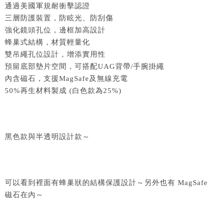
通過美國軍規耐衝擊認證
三層防護裝置，防眩光、防刮傷
強化鏡頭孔位，邊框加高設計
蜂巢式結構，材質輕量化
雙吊繩孔位設計，增添實用性
預留底部墊片空間，可搭配UAG背帶/手腕掛繩
內含磁石，支援MagSafe及無線充電
50%再生材料製成 (白色款為25%)
黑色款與半透明設計款～
可以看到裡面有蜂巢狀的結構保護設計～另外也有 MagSafe
磁石在內～