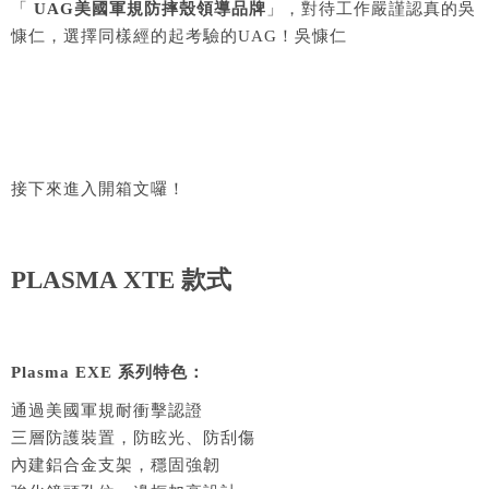
「
UAG
美國軍規防摔殼領導品牌
」，對待工作嚴謹認真的吳
慷仁，選擇同樣經的起考驗的UAG！吳慷仁
接下來進入開箱文囉！
PLASMA XTE 款式
Plasma EXE 系列特色：
通過美國軍規耐衝擊認證
三層防護裝置，防眩光、防刮傷
內建鋁合金支架，穩固強韌