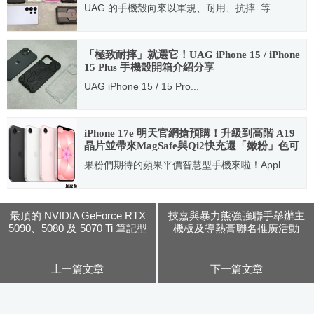
UAG 的手機殼向來以軍規、耐用、抗摔..等...
2025.02.27
「極致耐摔」就選它！UAG iPhone 15 / iPhone
15 Plus 手機殼開箱介紹分享
UAG iPhone 15 / 15 Pro...
2023.10.17
iPhone 17e 明天官網搶預購！升級到高階 A19
晶片並帶來MagSafe與Qi2快充還「嫩粉」色可
選！售價不變容量翻倍
果粉們期待的蘋果平價智慧型手機來啦！Appl...
2026.03.03
最頂的 NVIDIA GeForce RTX
技嘉與暴力熊強強聯手舉辦主
5090、5080 及 5070 Ti 筆記型
機板及導熱膏聯名推廣活動
電腦預購優惠倒數！
上一篇文章
下一篇文章