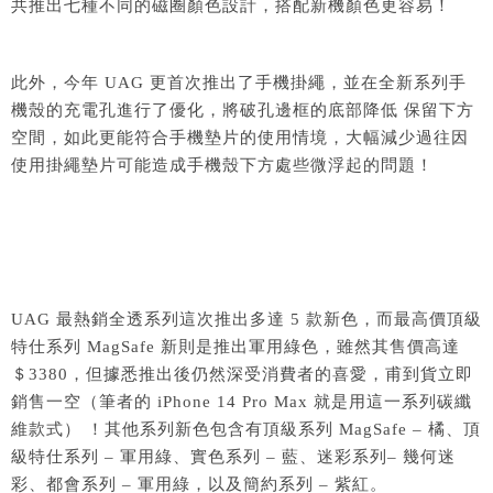
共推出七種不同的磁圈顏色設計，搭配新機顏色更容易！
此外，今年 UAG 更首次推出了手機掛繩，並在全新系列手
機殼的充電孔進行了優化，將破孔邊框的底部降低 保留下方
空間，如此更能符合手機墊片的使用情境，大幅減少過往因
使用掛繩墊片可能造成手機殼下方處些微浮起的問題！
UAG 最熱銷全透系列這次推出多達 5 款新色，而最高價頂級
特仕系列 MagSafe 新則是推出軍用綠色，雖然其售價高達
＄3380，但據悉推出後仍然深受消費者的喜愛，甫到貨立即
銷售一空（筆者的 iPhone 14 Pro Max 就是用這一系列碳纖
維款式） ！其他系列新色包含有頂級系列 MagSafe – 橘、頂
級特仕系列 – 軍用綠、實色系列 – 藍、迷彩系列– 幾何迷
彩、都會系列 – 軍用綠，以及簡約系列 – 紫紅。