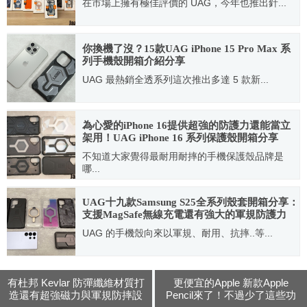
在市場上擁有極佳評價的 UAG，今年也推出針...
2025.10.18
你換機了沒？15款UAG iPhone 15 Pro Max 系
列手機殼開箱介紹分享
UAG 最熱銷全透系列這次推出多達 5 款新...
2023.10.17
為心愛的iPhone 16提供超強的防護力還能當立
架用！UAG iPhone 16 系列保護殼開箱分享
不知道大家覺得最耐用耐摔的手機保護殼品牌是
哪...
2024.09.24
UAG十九款Samsung S25全系列殼套開箱分享：
支援MagSafe無線充電還有強大的軍規防護力
UAG 的手機殼向來以軍規、耐用、抗摔..等...
2025.02.27
有杜邦 Kevlar 防彈纖維材質打
更便宜的Apple 新款Apple
造還有超強磁力與軍規防摔設
Pencil來了！不過少了這些功