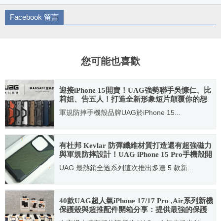
Facebook 留言
您可能也喜歡
迎接iPhone 15開賣！UAG強勢聯手吳慷仁、比
莉姐、告五人！打造全新形象短片顛覆你的想
像！
軍規防摔手機殼品牌UAG於iPhone 15...
2023.09.14
有杜邦 Kevlar 防彈纖維材質打造還有超強磁力
與軍規防摔設計！UAG iPhone 15 Pro手機殼開
箱篇
UAG 最熱銷全透系列這次推出多達 5 款新...
2023.10.17
40款UAG超人氣iPhone 17/17 Pro ,Air系列新機
保護殼與超推配件開箱分享：提供最強的保護
力！