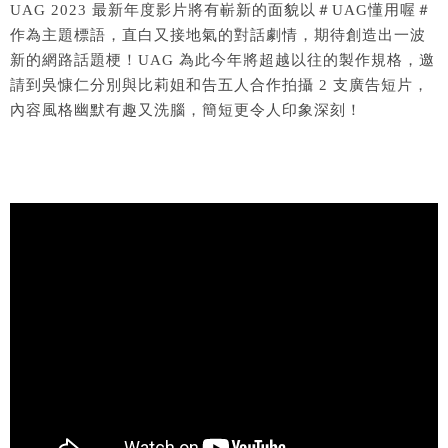
UAG 2023 最新年度影片將有嶄新的面貌以＃UAG懂用喔＃
作為主題標語，直白又接地氣的對話劇情，期待創造出一波
新的網路話題梗！UAG 為此今年將超越以往的製作規格，邀
請到吳慷仁分別與比莉姐和告五人合作拍攝 2 支廣告短片，
內容風格幽默有趣又洗腦，簡短更令人印象深刻！