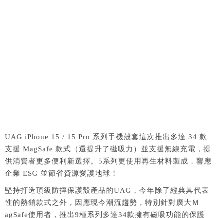
UAG iPhone 15 / 15 Pro 系列手機殼套這次推出多達 34 款
支援 MagSafe 款式（還提升了磁吸力）並支援無線充電，提
供消費者更多便利新選擇。5系列更使用再生材料製成，響應
企業 ESG 並節省資源愛護地球！
堅持打造頂級防摔保護殼產品的UAG，今年除了經典具代表
性的熱銷款式之外，因應現今潮流趨勢，特別針對廣大Ｍ
agSafe使用者，推出9種系列多達34款擁有磁吸功能的保護