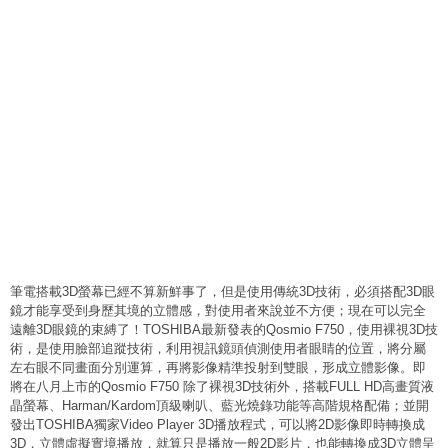
筆電搭載3D螢幕已經不算新鮮事了，但是使用傳統3D技術，必須搭配3D眼
鏡才能享受到身歷其境的立體感，對使用者來說並不方便；現在可以完全
遠離3D眼鏡的束縛了！TOSHIBA最新發表的Qosmio F750，使用裸視3D技
術，是使用臉部追蹤技術，利用視訊鏡頭偵測使用者眼睛的位置，將分屬
左右眼不同畫面分別運算，再將影像精準投射到雙眼，形成立體影像。即
將在八月上市的Qosmio F750 除了裸視3D技術外，搭載FULL HD高畫質液
晶螢幕、Harman/Kardom頂級喇叭、藍光燒錄功能等高階規格配備；並開
發出TOSHIBA獨家Video Player 3D播放程式，可以將2D影像即時轉換成
3D，立體虛擬實境播放，就算只是播放一般2D影片，也能轉換成3D立體呈