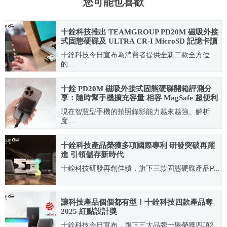
您可能也喜歡
十銓科技推出 TEAMGROUP PD20M 磁吸外接
式固態硬碟及 ULTRA CR-I MicroSD 記憶卡讀
卡機
十銓科技今日宣布為消費者提供全新二款全方位
的...
2024.03.21
十銓 PD20M 磁吸外接式固態硬碟開箱評測分
享：隨時幫手機擴充容量 相容 MagSafe 超便利
現在智慧型手機的拍照錄影能力越來越強、解析
度...
2024.04.16
十銓科技產品榮獲多項國際專利 研發突破再躍
進 引領儲存新時代
十銓科技研發再創佳績，旗下三款固態硬碟產品P...
2025.09.18
讓科技產品個個都有型！十銓科技四款產品奪
2025 紅點設計獎
十銓科技今日宣布，旗下三大品牌一舉榮獲四項2...