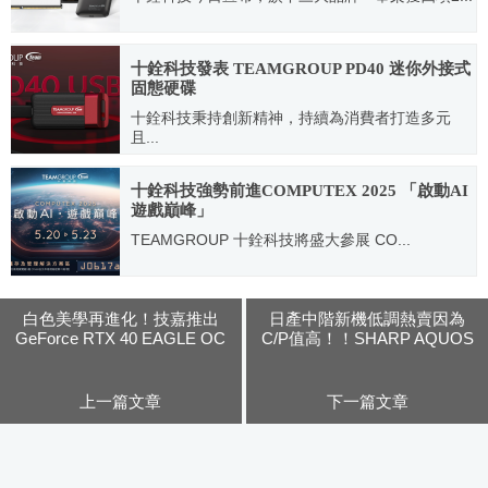
2025.04.22
十銓科技發表 TEAMGROUP PD40 迷你外接式
固態硬碟
十銓科技秉持創新精神，持續為消費者打造多元
且...
2025.12.04
十銓科技強勢前進COMPUTEX 2025 「啟動AI
遊戲巔峰」
TEAMGROUP 十銓科技將盛大參展 CO...
2025.05.15
白色美學再進化！技嘉推出
日產中階新機低調熱賣因為
GeForce RTX 40 EAGLE OC
C/P值高！！SHARP AQUOS
ICE系列顯示卡
sense8銷量成長3倍
上一篇文章
下一篇文章