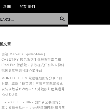
新聞
關於我們
新文章
開箱 Marvel’s Spider-Man |
CASETiFY 聯名系列手機殼與筆電包和
iPad Pro 保護殼：多款樣式任蜘蛛人粉絲
挑選更能完美呵護心愛產品
MONTECH TEN 電腦機殼開箱分享：絕
對是小電腦主機首選！三種不同配置模式
安裝塔散或水冷都OK！外觀設計超美還得
Red Dot獎
Insta360 Luna Ultra 創作者套裝開箱分
享：擁徠卡Summicron雙鏡頭可8K和長焦