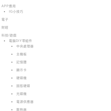
APP應用
IG小技巧
電子
財經
科技/遊戲
電腦DIY零組件
中央處理器
主機板
記憶體
顯示卡
硬碟機
固態硬碟
光碟機
電源供應器
散熱器