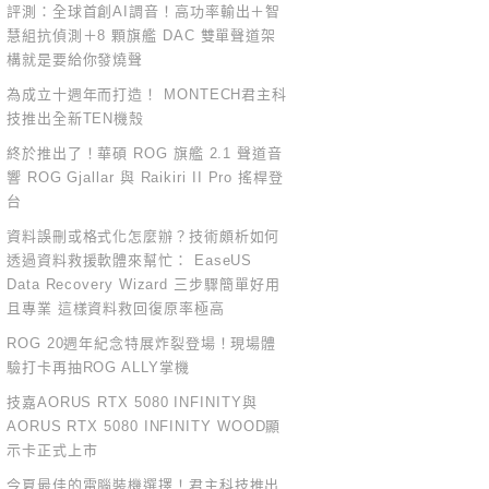
評測：全球首創AI調音！高功率輸出＋智
慧組抗偵測＋8 顆旗艦 DAC 雙單聲道架
構就是要給你發燒聲
為成立十週年而打造！ MONTECH君主科
技推出全新TEN機殼
終於推出了！華碩 ROG 旗艦 2.1 聲道音
響 ROG Gjallar 與 Raikiri II Pro 搖桿登
台
資料誤刪或格式化怎麼辦？技術頗析如何
透過資料救援軟體來幫忙： EaseUS
Data Recovery Wizard 三步驟簡單好用
且專業 這樣資料救回復原率極高
ROG 20週年紀念特展炸裂登場！現場體
驗打卡再抽ROG ALLY掌機
技嘉AORUS RTX 5080 INFINITY與
AORUS RTX 5080 INFINITY WOOD顯
示卡正式上市
今夏最佳的電腦裝機選擇！君主科技推出