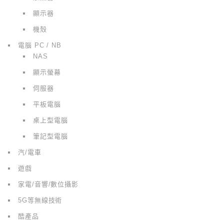
顯示器
機殼
電腦 PC / NB
NAS
顯示螢幕
伺服器
平板電腦
桌上型電腦
筆記型電腦
汽/電車
遊戲
家電/音響/數位攝影
5G等無線技術
酷產品