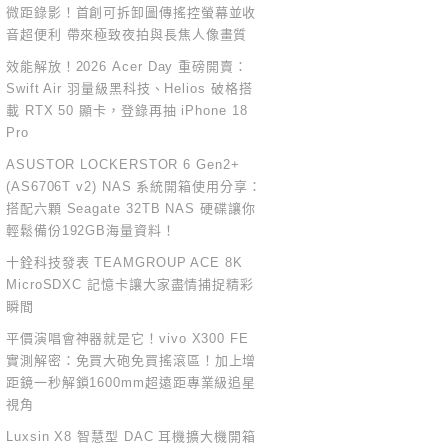
微距錄影！首創可拆卸圖傳搖控螢幕並收
音超便利 帶來極致夜拍與長焦人像畫質
效能解放！2026 Acer Day 重磅開賣：
Swift Air 羽量級黑科技、Helios 破格搭
載 RTX 50 顯卡，登錄再抽 iPhone 18
Pro
ASUSTOR LOCKERSTOR 6 Gen2+
(AS6706T v2) NAS 系統開箱使用分享：
搭配六顆 Seagate 32TB NAS 硬碟讓你
輕鬆備份192GB海量資料！
十銓科技發表 TEAMGROUP ACE 8K
MicroSDXC 記憶卡讓大家盡情捕捉精彩
瞬間
平價演唱會神器就是它！vivo X300 FE
實測解密：免買大砲免買搖滾區！加上增
距鏡一秒解鎖1600mm超遠距專業級追星
視角
Luxsin X8 智慧型 DAC 耳機擴大機開箱