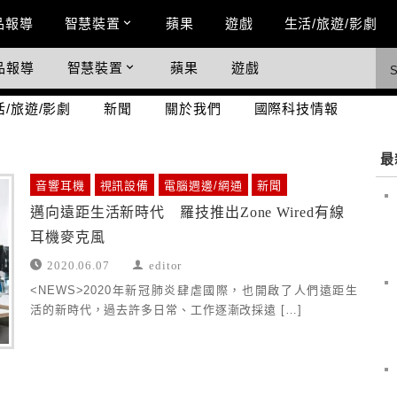
n Menu
品報導
智慧裝置
蘋果
遊戲
生活/旅遊/影劇
品報導
智慧裝置
蘋果
遊戲
際科技情報
活/旅遊/影劇
新聞
關於我們
國際科技情報
最
音響耳機
視訊設備
電腦週邊/網通
新聞
邁向遠距生活新時代 羅技推出Zone Wired有線
耳機麥克風
2020.06.07
editor
<NEWS>2020年新冠肺炎肆虐國際，也開啟了人們遠距生
活的新時代，過去許多日常、工作逐漸改採遠 […]