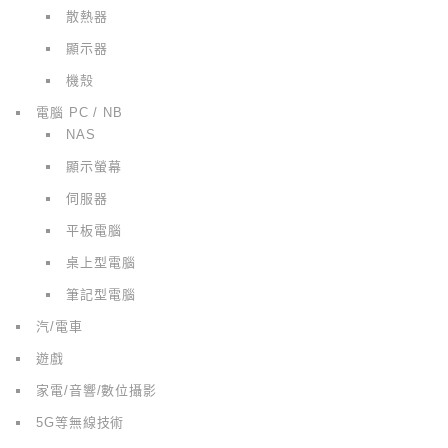
散熱器
顯示器
機殼
電腦 PC / NB
NAS
顯示螢幕
伺服器
平板電腦
桌上型電腦
筆記型電腦
汽/電車
遊戲
家電/音響/數位攝影
5G等無線技術