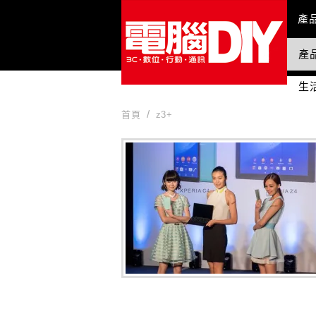
Mai
產
產
國
生
首頁
z3+
z3+