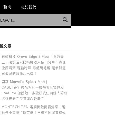
新聞
關於我們
新文章
石頭科技 Qrevo Edge 2 Flow「搖滾天
王」滾筒活水掃拖機器人使用分享：實現
徹底清潔 輕鬆跨障 零纏繞毛髮 是最智慧
與最薄的滾筒活水機！
開箱 Marvel’s Spider-Man |
CASETiFY 聯名系列手機殼與筆電包和
iPad Pro 保護殼：多款樣式任蜘蛛人粉絲
挑選更能完美呵護心愛產品
MONTECH TEN 電腦機殼開箱分享：絕
對是小電腦主機首選！三種不同配置模式