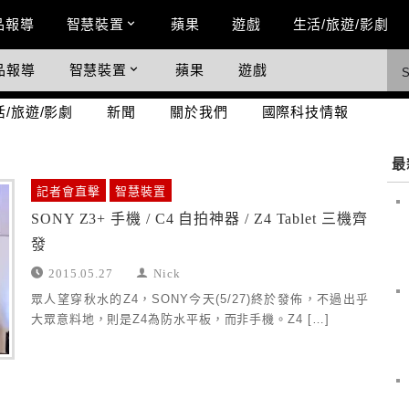
n Menu
品報導
智慧裝置
蘋果
遊戲
生活/旅遊/影劇
品報導
智慧裝置
蘋果
遊戲
際科技情報
活/旅遊/影劇
新聞
關於我們
國際科技情報
最
記者會直擊
智慧裝置
SONY Z3+ 手機 / C4 自拍神器 / Z4 Tablet 三機齊
發
2015.05.27
Nick
眾人望穿秋水的Z4，SONY今天(5/27)終於發佈，不過出乎
大眾意料地，則是Z4為防水平板，而非手機。Z4 […]