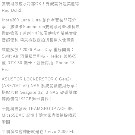
安裝塔散或水冷都OK！外觀設計超美還得
Red Dot獎
Insta360 Luna Ultra 創作者套裝開箱分
享：擁徠卡Summicron雙鏡頭可8K和長焦
微距錄影！首創可拆卸圖傳搖控螢幕並收
音超便利 帶來極致夜拍與長焦人像畫質
效能解放！2026 Acer Day 重磅開賣：
Swift Air 羽量級黑科技、Helios 破格搭
載 RTX 50 顯卡，登錄再抽 iPhone 18
Pro
ASUSTOR LOCKERSTOR 6 Gen2+
(AS6706T v2) NAS 系統開箱使用分享：
搭配六顆 Seagate 32TB NAS 硬碟讓你
輕鬆備份192GB海量資料！
十銓科技發表 TEAMGROUP ACE 8K
MicroSDXC 記憶卡讓大家盡情捕捉精彩
瞬間
平價演唱會神器就是它！vivo X300 FE