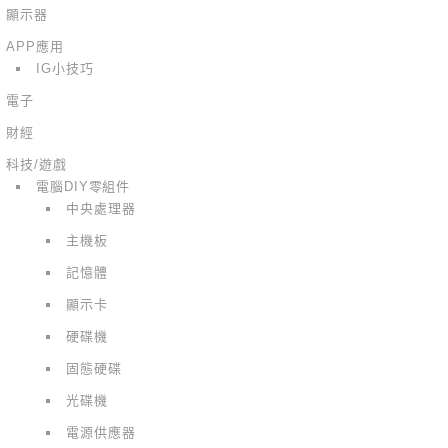
顯示器
APP應用
IG小技巧
電子
財經
科技/遊戲
電腦DIY零組件
中央處理器
主機板
記憶體
顯示卡
硬碟機
固態硬碟
光碟機
電源供應器