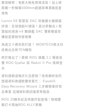
實測解密：免買大砲免買搖滾區！加上增
距鏡一秒解鎖1600mm超遠距專業級追星
視角
Luxsin X8 智慧型 DAC 耳機擴大機開箱
評測：全球首創AI調音！高功率輸出＋智
慧組抗偵測＋8 顆旗艦 DAC 雙單聲道架
構就是要給你發燒聲
為成立十週年而打造！ MONTECH君主科
技推出全新TEN機殼
終於推出了！華碩 ROG 旗艦 2.1 聲道音
響 ROG Gjallar 與 Raikiri II Pro 搖桿登
台
資料誤刪或格式化怎麼辦？技術頗析如何
透過資料救援軟體來幫忙： EaseUS
Data Recovery Wizard 三步驟簡單好用
且專業 這樣資料救回復原率極高
ROG 20週年紀念特展炸裂登場！現場體
驗打卡再抽ROG ALLY掌機