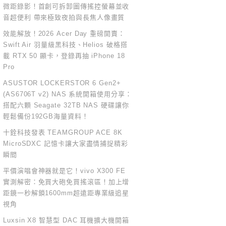
微距錄影！首創可拆卸圖傳搖控螢幕並收
音超便利 帶來極致夜拍與長焦人像畫質
效能解放！2026 Acer Day 重磅開賣：
Swift Air 羽量級黑科技、Helios 破格搭
載 RTX 50 顯卡，登錄再抽 iPhone 18
Pro
ASUSTOR LOCKERSTOR 6 Gen2+
(AS6706T v2) NAS 系統開箱使用分享：
搭配六顆 Seagate 32TB NAS 硬碟讓你
輕鬆備份192GB海量資料！
十銓科技發表 TEAMGROUP ACE 8K
MicroSDXC 記憶卡讓大家盡情捕捉精彩
瞬間
平價演唱會神器就是它！vivo X300 FE
實測解密：免買大砲免買搖滾區！加上增
距鏡一秒解鎖1600mm超遠距專業級追星
視角
Luxsin X8 智慧型 DAC 耳機擴大機開箱