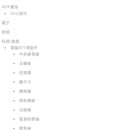
APP應用
IG小技巧
電子
財經
科技/遊戲
電腦DIY零組件
中央處理器
主機板
記憶體
顯示卡
硬碟機
固態硬碟
光碟機
電源供應器
散熱器