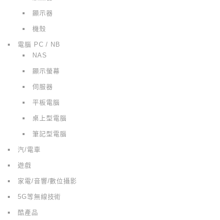
顯示器
機殼
電腦 PC / NB
NAS
顯示螢幕
伺服器
平板電腦
桌上型電腦
筆記型電腦
汽/電車
遊戲
家電/音響/數位攝影
5G等無線技術
酷產品