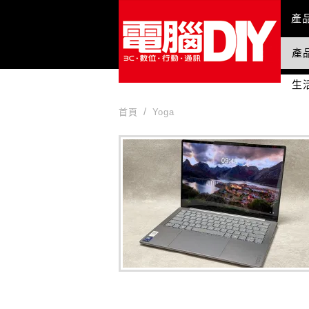
Mai
產
產
國
生
首頁
Yoga
Yoga