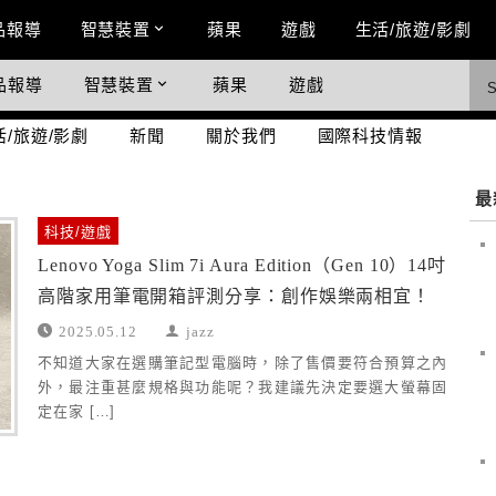
n Menu
品報導
智慧裝置
蘋果
遊戲
生活/旅遊/影劇
品報導
智慧裝置
蘋果
遊戲
際科技情報
活/旅遊/影劇
新聞
關於我們
國際科技情報
最
科技/遊戲
Lenovo Yoga Slim 7i Aura Edition（Gen 10）14吋
高階家用筆電開箱評測分享：創作娛樂兩相宜！
2025.05.12
jazz
不知道大家在選購筆記型電腦時，除了售價要符合預算之內
外，最注重甚麼規格與功能呢？我建議先決定要選大螢幕固
定在家 […]