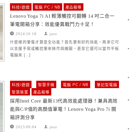
科技/遊戲
電腦 PC / NB
產品報導
Lenovo Yoga 7i AI 輕薄觸控可翻轉 14 吋二合一
筆電開箱分享：效能優異戰鬥力十足！
2024.10.18
jazz
什麼樣的筆電才算是全功能？首先要有好的效能，再來它可
以支援手寫或觸控筆來操作與繪圖，甚至它還可以當作平板
電腦來 […]
科技/遊戲
智慧手機
電腦 PC / NB
筆記型電腦
智慧裝置
產品報導
採用Intel Core 最新13代高效能處理器！兼具高效
能與C/P值的高顏值筆電！Lenovo Yoga Pro 7i 開
箱評測分享
2023.09.04
jazz