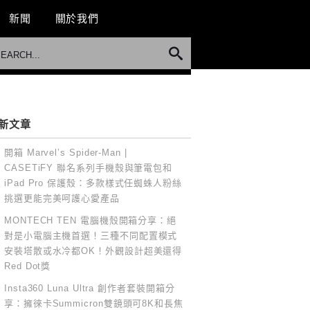
新聞
關於我們
新文章
開箱 Marvel’s Spider-Man |
CASETiFY 聯名系列手機殼與筆電包和
iPad Pro 保護殼：多款樣式任蜘蛛人粉絲
挑選更能完美呵護心愛產品
MONTECH TEN 電腦機殼開箱分享：絕
對是小電腦主機首選！三種不同配置模式
安裝塔散或水冷都OK！外觀設計超美還得
Red Dot獎
Insta360 Luna Ultra 創作者套裝開箱分
享：擁徠卡Summicron雙鏡頭可8K和長焦