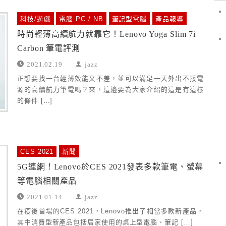
科技/遊戲
電腦 PC / NB
筆記型電腦
產品報導
時尚輕薄高續航力就靠它！Lenovo Yoga Slim 7i
Carbon 筆電評測
2021.02.19
jazz
正想要找一台輕薄效能又不差，並可以滿足一天外出不接電
源的高續航力筆電嗎？來，這邊要為大家介紹的這是有這樣
的條件 […]
CES 2021
新聞
5G連網！Lenovo於CES 2021發表多款筆電、螢幕
等電腦相關產品
2021.01.14
jazz
在疫後首場的CES 2021，Lenovo推出了相當多款新產品，
其中消費型新產品包括居家使用的桌上型電腦、筆記 […]