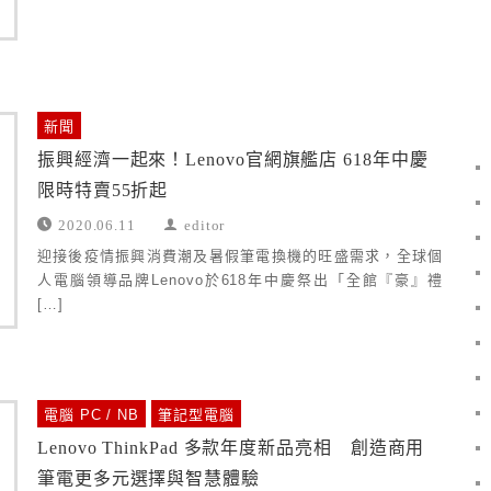
新聞
振興經濟一起來！Lenovo官網旗艦店 618年中慶
限時特賣55折起
2020.06.11
editor
迎接後疫情振興消費潮及暑假筆電換機的旺盛需求，全球個
人電腦領導品牌Lenovo於618年中慶祭出「全館『豪』禮
[…]
電腦 PC / NB
筆記型電腦
Lenovo ThinkPad 多款年度新品亮相 創造商用
筆電更多元選擇與智慧體驗