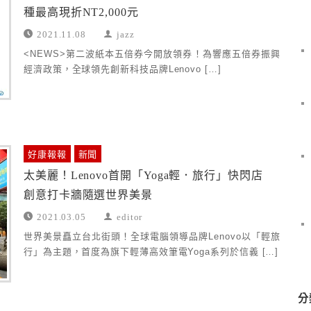
種最高現折NT2,000元
2021.11.08
jazz
<NEWS>第二波紙本五倍券今開放領券！為響應五倍券振興
經濟政策，全球領先創新科技品牌Lenovo […]
好康報報
新聞
太美麗！Lenovo首開「Yoga輕．旅行」快閃店
創意打卡牆隨選世界美景
2021.03.05
editor
世界美景矗立台北街頭！全球電腦領導品牌Lenovo以「輕旅
行」為主題，首度為旗下輕薄高效筆電Yoga系列於信義 […]
分