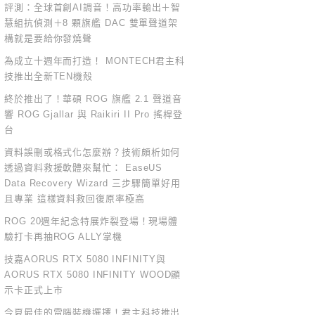
評測：全球首創AI調音！高功率輸出＋智
慧組抗偵測＋8 顆旗艦 DAC 雙單聲道架
構就是要給你發燒聲
為成立十週年而打造！ MONTECH君主科
技推出全新TEN機殼
終於推出了！華碩 ROG 旗艦 2.1 聲道音
響 ROG Gjallar 與 Raikiri II Pro 搖桿登
台
資料誤刪或格式化怎麼辦？技術頗析如何
透過資料救援軟體來幫忙： EaseUS
Data Recovery Wizard 三步驟簡單好用
且專業 這樣資料救回復原率極高
ROG 20週年紀念特展炸裂登場！現場體
驗打卡再抽ROG ALLY掌機
技嘉AORUS RTX 5080 INFINITY與
AORUS RTX 5080 INFINITY WOOD顯
示卡正式上市
今夏最佳的電腦裝機選擇！君主科技推出