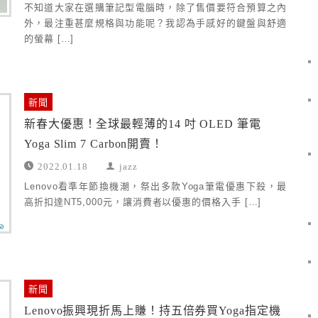
不知道大家在選購筆記型電腦時，除了售價要符合預算之內
外，最注重甚麼規格與功能呢？我認為手感好的鍵盤與舒適
的螢幕 […]
新聞
新春大優惠！全球最輕薄的14 吋 OLED 筆電
Yoga Slim 7 Carbon開賣！
2022.01.18
jazz
Lenovo看準年節換機潮，祭出多款Yoga筆電優惠下殺，最
高折扣達NT5,000元，讓消費者以優惠的價格入手 […]
新聞
Lenovo振興現折馬上賺！持五倍券買Yoga指定機