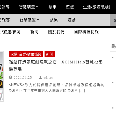
n Menu
品報導
智慧裝置
蘋果
遊戲
生活/旅遊/影劇
品報導
智慧裝置
蘋果
遊戲
際科技情報
活/旅遊/影劇
新聞
關於我們
國際科技情報
最
家電/音響/數位攝影
新聞
輕鬆打造家庭劇院就靠它！XGIMI Halo智慧投影
機登場
2021.01.25
editor
<NEWS>致力於提供產品創新、品質卓越及價值超群的
XGIMI，在今年帶來讓人大開眼界的 XGIM […]