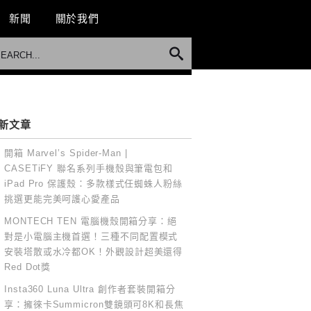
新聞
關於我們
新文章
開箱 Marvel’s Spider-Man |
CASETiFY 聯名系列手機殼與筆電包和
iPad Pro 保護殼：多款樣式任蜘蛛人粉絲
挑選更能完美呵護心愛產品
MONTECH TEN 電腦機殼開箱分享：絕
對是小電腦主機首選！三種不同配置模式
安裝塔散或水冷都OK！外觀設計超美還得
Red Dot獎
Insta360 Luna Ultra 創作者套裝開箱分
享：擁徠卡Summicron雙鏡頭可8K和長焦