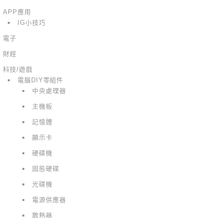
APP應用
IG小技巧
電子
財經
科技/遊戲
電腦DIY零組件
中央處理器
主機板
記憶體
顯示卡
硬碟機
固態硬碟
光碟機
電源供應器
散熱器