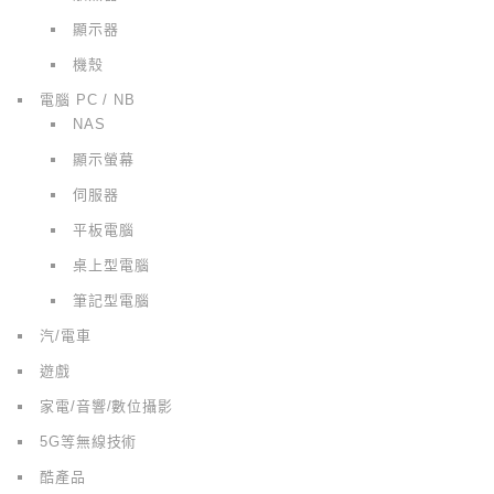
顯示器
機殼
電腦 PC / NB
NAS
顯示螢幕
伺服器
平板電腦
桌上型電腦
筆記型電腦
汽/電車
遊戲
家電/音響/數位攝影
5G等無線技術
酷產品