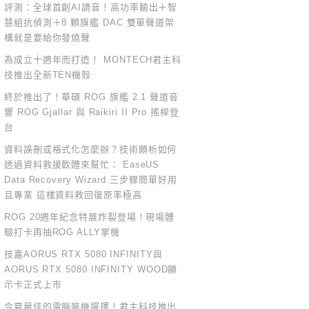
評測：全球首創AI調音！高功率輸出＋智
慧組抗偵測＋8 顆旗艦 DAC 雙單聲道架
構就是要給你發燒聲
為成立十週年而打造！ MONTECH君主科
技推出全新TEN機殼
終於推出了！華碩 ROG 旗艦 2.1 聲道音
響 ROG Gjallar 與 Raikiri II Pro 搖桿登
台
資料誤刪或格式化怎麼辦？技術頗析如何
透過資料救援軟體來幫忙： EaseUS
Data Recovery Wizard 三步驟簡單好用
且專業 這樣資料救回復原率極高
ROG 20週年紀念特展炸裂登場！現場體
驗打卡再抽ROG ALLY掌機
技嘉AORUS RTX 5080 INFINITY與
AORUS RTX 5080 INFINITY WOOD顯
示卡正式上市
今夏最佳的電腦裝機選擇！君主科技推出