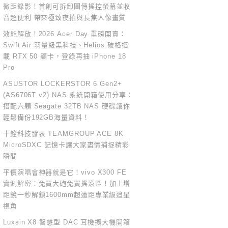
微距錄影！首創可拆卸圖傳搖控螢幕並收
音超便利 帶來極致夜拍與長焦人像畫質
效能解放！2026 Acer Day 重磅開賣：
Swift Air 羽量級黑科技、Helios 破格搭
載 RTX 50 顯卡，登錄再抽 iPhone 18
Pro
ASUSTOR LOCKERSTOR 6 Gen2+
(AS6706T v2) NAS 系統開箱使用分享：
搭配六顆 Seagate 32TB NAS 硬碟讓你
輕鬆備份192GB海量資料！
十銓科技發表 TEAMGROUP ACE 8K
MicroSDXC 記憶卡讓大家盡情捕捉精彩
瞬間
平價演唱會神器就是它！vivo X300 FE
實測解密：免買大砲免買搖滾區！加上增
距鏡一秒解鎖1600mm超遠距專業級追星
視角
Luxsin X8 智慧型 DAC 耳機擴大機開箱